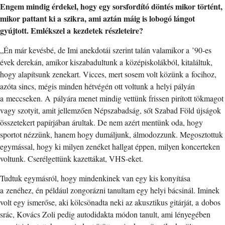
Engem mindig érdekel, hogy egy sorsfordító döntés mikor történt,
mikor pattant ki a szikra, ami aztán máig is lobogó lángot
gyújtott. Emlékszel a kezdetek részleteire?
„Én már kevésbé, de Imi anekdotái szerint talán valamikor a ’90-es
évek derekán, amikor kiszabadultunk a középiskolákból, kitaláltuk,
hogy alapítsunk zenekart. Vicces, mert sosem volt közünk a focihoz,
azóta sincs, mégis minden hétvégén ott voltunk a helyi pályán
a meccseken. A pályára menet mindig vettünk frissen pirított tökmagot
vagy szotyit, amit jellemzően Népszabadság, sőt Szabad Föld újságok
összetekert papírjában árultak. De nem azért mentünk oda, hogy
sportot nézzünk, hanem hogy dumáljunk, álmodozzunk. Megosztottuk
egymással, hogy ki milyen zenéket hallgat éppen, milyen koncerteken
voltunk. Cserélgettünk kazettákat, VHS-eket.
Tudtuk egymásról, hogy mindenkinek van egy kis konyítása
a zenéhez, én például zongorázni tanultam egy helyi bácsinál. Iminek
volt egy ismerőse, aki kölcsönadta neki az akusztikus gitárját, a dobos
srác, Kovács Zoli pedig autodidakta módon tanult, ami lényegében