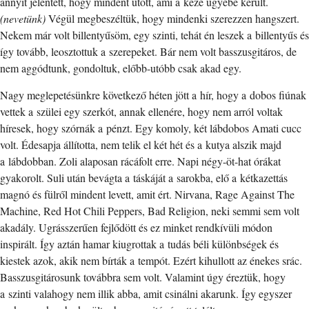
annyit jelentett, hogy mindent ütött, ami a keze ügyébe került.
(nevetünk)
Végül megbeszéltük, hogy mindenki szerezzen hangszert.
Nekem már volt billentyűsöm, egy szinti, tehát én leszek a billentyűs és
így tovább, leosztottuk a szerepeket. Bár nem volt basszusgitáros, de
nem aggódtunk, gondoltuk, előbb-utóbb csak akad egy.
Nagy meglepetésünkre következő héten jött a hír, hogy a dobos fiúnak
vettek a szülei egy szerkót, annak ellenére, hogy nem arról voltak
híresek, hogy szórnák a pénzt. Egy komoly, két lábdobos Amati cucc
volt. Édesapja állította, nem telik el két hét és a kutya alszik majd
a lábdobban. Zoli alaposan rácáfolt erre. Napi négy-öt-hat órákat
gyakorolt. Suli után bevágta a táskáját a sarokba, elő a kétkazettás
magnó és fülről mindent levett, amit ért. Nirvana, Rage Against The
Machine, Red Hot Chili Peppers, Bad Religion, neki semmi sem volt
akadály. Ugrásszerűen fejlődött és ez minket rendkívüli módon
inspirált. Így aztán hamar kiugrottak a tudás béli különbségek és
kiestek azok, akik nem bírták a tempót. Ezért kihullott az énekes srác.
Basszusgitárosunk továbbra sem volt. Valamint úgy éreztük, hogy
a szinti valahogy nem illik abba, amit csinálni akarunk. Így egyszer