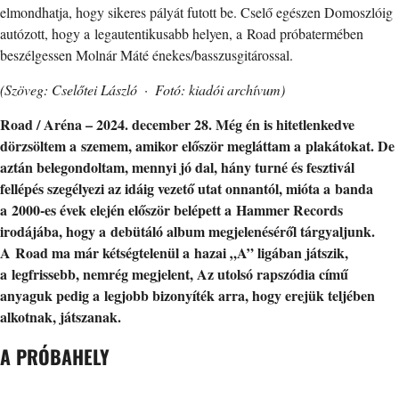
elmondhatja, hogy sikeres pályát futott be. Cselő egészen Domoszlóig
autózott, hogy a legautentikusabb helyen, a Road próbatermében
beszélgessen Molnár Máté énekes/basszusgitárossal.
(Szöveg: Cselőtei László · Fotó: kiadói archívum)
Road / Aréna – 2024. december 28. Még én is hitetlenkedve
dörzsöltem a szemem, amikor először megláttam a plakátokat. De
aztán belegondoltam, mennyi jó dal, hány turné és fesztivál
fellépés szegélyezi az idáig vezető utat onnantól, mióta a banda
a 2000-es évek elején először belépett a Hammer Records
irodájába, hogy a debütáló album megjelenéséről tárgyaljunk.
A Road ma már kétségtelenül a hazai „A” ligában játszik,
a legfrissebb, nemrég megjelent, Az utolsó rapszódia című
anyaguk pedig a legjobb bizonyíték arra, hogy erejük teljében
alkotnak, játszanak.
A PRÓBAHELY