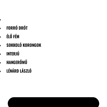
Skip
to
content
FORRÓ DRÓT
ÉLŐ FÉM
SOKKOLÓ KORONGOK
INTERJÚ
HANGERŐMŰ
LÉNÁRD LÁSZLÓ