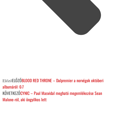
ELŐZŐ
BLOOD RED THRONE – Dalpremier a norvégok októberi
Előző
albumáról: 6:7
KÖVETKEZŐ
CYNIC – Paul Masvidal megható megemlékezése Sean
Malone-ról, aki öngyilkos lett