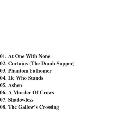
01. At One With None
02. Curtains (The Dumb Supper)
03. Phantom Fathomer
04. He Who Stands
05. Ashen
06. A Murder Of Crows
07. Shadowless
08. The Gallow’s Crossing