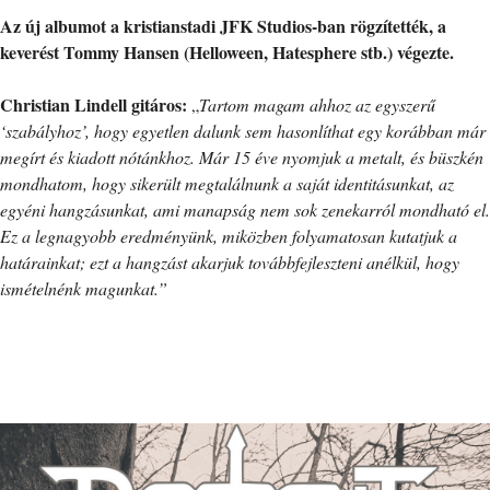
Az új albumot a kristianstadi JFK Studios-ban rögzítették, a
keverést Tommy Hansen (Helloween, Hatesphere stb.) végezte.
Christian Lindell gitáros:
„
Tartom magam ahhoz az egyszerű
‘szabályhoz’, hogy egyetlen dalunk sem hasonlíthat egy korábban már
megírt és kiadott nótánkhoz. Már 15 éve nyomjuk a metalt, és büszkén
mondhatom, hogy sikerült megtalálnunk a saját identitásunkat, az
egyéni hangzásunkat, ami manapság nem sok zenekarról mondható el.
Ez a legnagyobb eredményünk, miközben folyamatosan kutatjuk a
határainkat; ezt a hangzást akarjuk továbbfejleszteni anélkül, hogy
ismételnénk magunkat.”