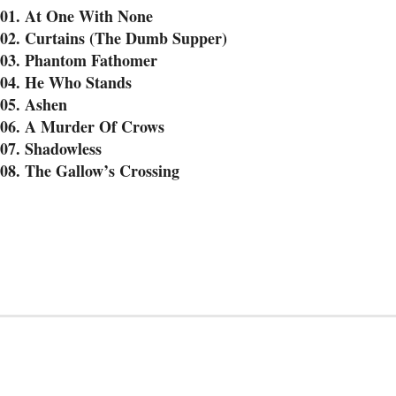
01. At One With None
02. Curtains (The Dumb Supper)
03. Phantom Fathomer
04. He Who Stands
05. Ashen
06. A Murder Of Crows
07. Shadowless
08. The Gallow’s Crossing