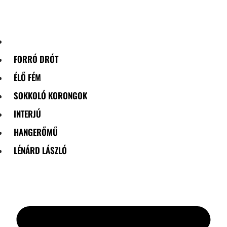
Skip
to
content
FORRÓ DRÓT
ÉLŐ FÉM
SOKKOLÓ KORONGOK
INTERJÚ
HANGERŐMŰ
LÉNÁRD LÁSZLÓ