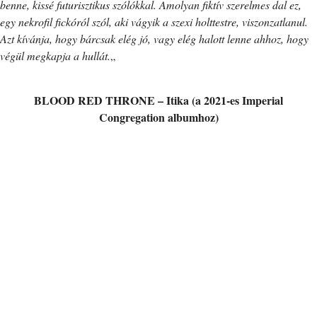
benne, kissé futurisztikus szólókkal. Amolyan fiktív szerelmes dal ez,
egy nekrofil fickóról szól, aki vágyik a szexi holttestre, viszonzatlanul.
Azt kívánja, hogy bárcsak elég jó, vagy elég halott lenne ahhoz, hogy
végül megkapja a hullát.
„
BLOOD RED THRONE – Itika (a 2021-es Imperial
Congregation albumhoz)