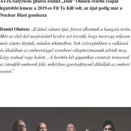
Az ex-Satyricon gitáros Daniel „Død” Olaisen vezette csapat
legutóbbi lemeze a 2019-es Fit To Kill volt, az újat pedig már a
Nuclear Blast gondozza
Daniel Olaisen:
„
Ezúttal valami újat, frisset alkottunk a hangzás terén.
Már az első dal megírásától kezdve azt éreztük, hogy most egy teljesen
más szintre lépünk, minden tekintetben. Sok szövegünkben a vallással
és általában az emberiséggel szembeni szkepticizmusunk jelenik meg.
Légy szabad vagy halott… A borítón két gigantikus csontváz tornyosul
az istenfélő emberek fölé, miközben gyertyafénynél diktálják az emberi
sorsot.
”