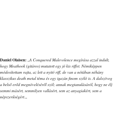
Daniel Olaisen:
„
A Conquered Malevolence megírása azzal indult,
hogy Meathook (gitáros) mutatott egy jó kis riffet. Némiképpen
módosítottam rajta, az lett a nyitó riff, de van a nótában néhány
klasszikus death metal téma és egy igazán finom szóló is. A dalszöveg
a belső erőd megnöveléséről szól; annak megtanulásáról, hogy ne élj
semmi másért, semmilyen vallásért, sem az anyagiakért, sem a
népszerűségért.
„