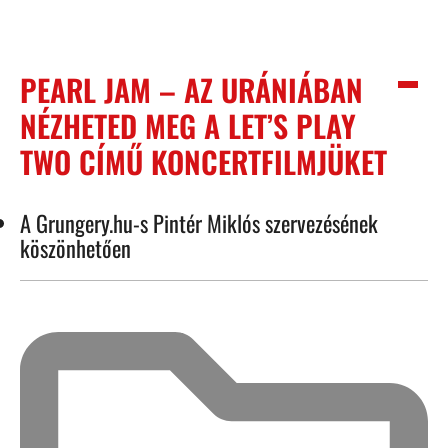
PEARL JAM – AZ URÁNIÁBAN
NÉZHETED MEG A LET’S PLAY
TWO CÍMŰ KONCERTFILMJÜKET
A Grungery.hu-s Pintér Miklós szervezésének
köszönhetően