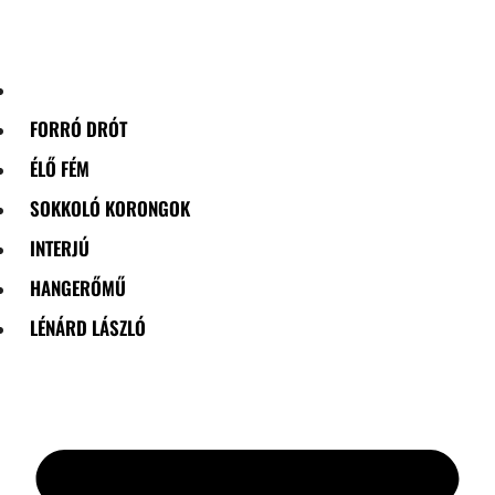
Skip
to
content
FORRÓ DRÓT
ÉLŐ FÉM
SOKKOLÓ KORONGOK
INTERJÚ
HANGERŐMŰ
LÉNÁRD LÁSZLÓ