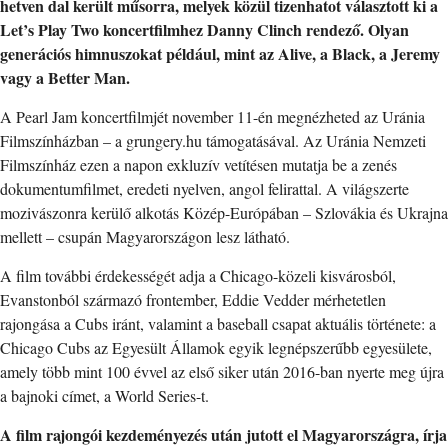
hetven dal került műsorra, melyek közül tizenhatot választott ki a
Let’s Play Two koncertfilmhez Danny Clinch rendező. Olyan
generációs himnuszokat például, mint az Alive, a Black, a Jeremy
vagy a Better Man.
A Pearl Jam koncertfilmjét november 11-én megnézheted az Uránia
Filmszínházban – a grungery.hu támogatásával. Az Uránia Nemzeti
Filmszínház ezen a napon exkluzív vetítésen mutatja be a zenés
dokumentumfilmet, eredeti nyelven, angol felirattal. A világszerte
mozivászonra kerülő alkotás Közép-Európában – Szlovákia és Ukrajna
mellett – csupán Magyarországon lesz látható.
A film további érdekességét adja a Chicago-közeli kisvárosból,
Evanstonból származó frontember, Eddie Vedder mérhetetlen
rajongása a Cubs iránt, valamint a baseball csapat aktuális története: a
Chicago Cubs az Egyesült Államok egyik legnépszerűbb egyesülete,
amely több mint 100 évvel az első siker után 2016-ban nyerte meg újra
a bajnoki címet, a World Series-t.
A film rajongói kezdeményezés után jutott el Magyarországra, írja