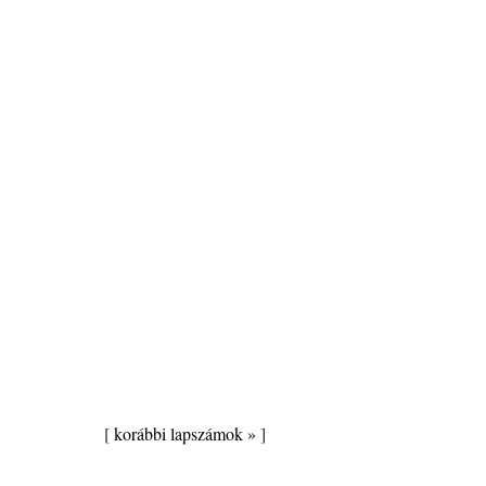
[
korábbi lapszámok »
]