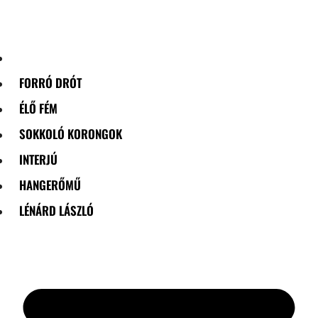
Skip
to
content
FORRÓ DRÓT
ÉLŐ FÉM
SOKKOLÓ KORONGOK
INTERJÚ
HANGERŐMŰ
LÉNÁRD LÁSZLÓ