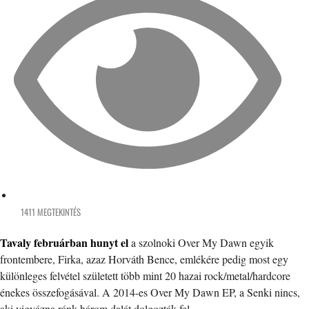
1411 MEGTEKINTÉS
Tavaly februárban hunyt el
a szolnoki Over My Dawn egyik
frontembere, Firka, azaz Horváth Bence, emlékére pedig most egy
különleges felvétel született több mint 20 hazai rock/metal/hardcore
énekes összefogásával. A 2014-es Over My Dawn EP, a Senki nincs,
aki vigyázna ránk három dalát dolgozták fel…