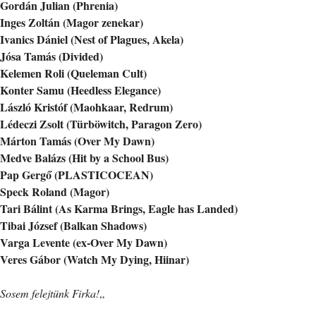
Gordán Julian (Phrenia)
Inges Zoltán (Magor zenekar)
Ivanics Dániel (Nest of Plagues, Akela)
Jósa Tamás (Divided)
Kelemen Roli (Queleman Cult)
Konter Samu (Heedless Elegance)
László Kristóf (Maohkaar, Redrum)
Lédeczi Zsolt (Türböwitch, Paragon Zero)
Márton Tamás (Over My Dawn)
Medve Balázs (Hit by a School Bus)
Pap Gergő (PLASTICOCEAN)
Speck Roland (Magor)
Tari Bálint (As Karma Brings, Eagle has Landed)
Tibai József (Balkan Shadows)
Varga Levente (ex-Over My Dawn)
Veres Gábor (Watch My Dying, Hiinar)
Sosem felejtünk Firka!
„