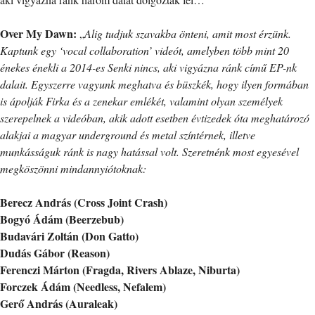
Over My Dawn:
„
Alig tudjuk szavakba önteni, amit most érzünk.
Kaptunk egy ‘vocal collaboration’ videót, amelyben több mint 20
énekes énekli a 2014-es Senki nincs, aki vigyázna ránk című EP-nk
dalait. Egyszerre vagyunk meghatva és büszkék, hogy ilyen formában
is ápolják Firka és a zenekar emlékét, valamint olyan személyek
szerepelnek a videóban, akik adott esetben évtizedek óta meghatározó
alakjai a magyar underground és metal színtérnek, illetve
munkásságuk ránk is nagy hatással volt. Szeretnénk most egyesével
megköszönni mindannyiótoknak:
Berecz András (Cross Joint Crash)
Bogyó Ádám (Beerzebub)
Budavári Zoltán (Don Gatto)
Dudás Gábor (Reason)
Ferenczi Márton (Fragda, Rivers Ablaze, Niburta)
Forczek Ádám (Needless, Nefalem)
Gerő András (Auraleak)