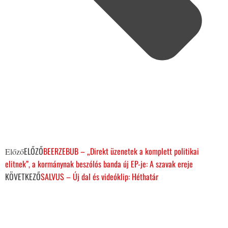
ELŐZŐ
BEERZEBUB – „Direkt üzenetek a komplett politikai
Előző
elitnek”, a kormánynak beszólós banda új EP-je: A szavak ereje
KÖVETKEZŐ
SALVUS – Új dal és videóklip: Héthatár