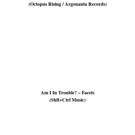
(Octopus Rising / Argonauta Records)
Am I In Trouble? – Facets
(Shft+Ctrl Music)