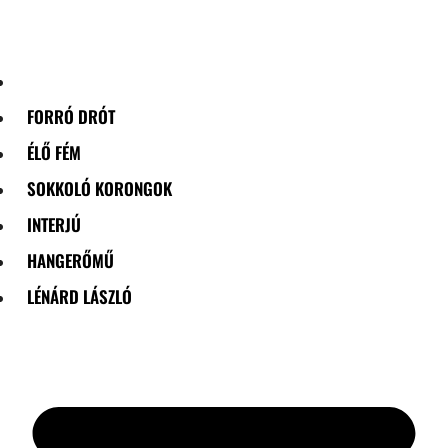
Skip
to
content
FORRÓ DRÓT
ÉLŐ FÉM
SOKKOLÓ KORONGOK
INTERJÚ
HANGERŐMŰ
LÉNÁRD LÁSZLÓ