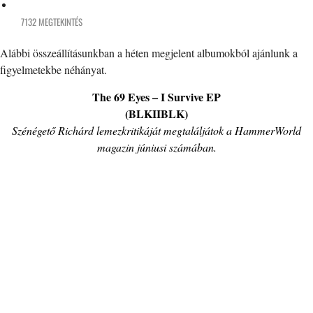
7132 MEGTEKINTÉS
Alábbi összeállításunkban a héten megjelent albumokból ajánlunk a
figyelmetekbe néhányat.
The 69 Eyes – I Survive EP
(BLKIIBLK)
Szénégető Richárd lemezkritikáját megtaláljátok a HammerWorld
magazin júniusi számában.