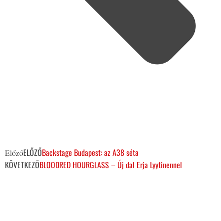
ELŐZŐ
Backstage Budapest: az A38 séta
Előző
KÖVETKEZŐ
BLOODRED HOURGLASS – Új dal Erja Lyytinennel