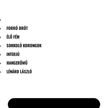
Skip
to
content
FORRÓ DRÓT
ÉLŐ FÉM
SOKKOLÓ KORONGOK
INTERJÚ
HANGERŐMŰ
LÉNÁRD LÁSZLÓ