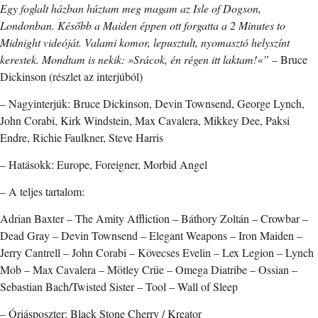
Egy foglalt házban húztam meg magam az Isle of Dogson,
Londonban. Később a Maiden éppen ott forgatta a 2 Minutes to
Midnight videóját. Valami komor, lepusztult, nyomasztó helyszínt
kerestek. Mondtam is nekik: »Srácok, én régen itt laktam!«”
– Bruce
Dickinson (részlet az interjúból)
– Nagyinterjúk: Bruce Dickinson, Devin Townsend, George Lynch,
John Corabi, Kirk Windstein, Max Cavalera, Mikkey Dee, Paksi
Endre, Richie Faulkner, Steve Harris
– Hatásokk: Europe, Foreigner, Morbid Angel
– A teljes tartalom:
Adrian Baxter – The Amity Affliction – Báthory Zoltán – Crowbar –
Dead Gray – Devin Townsend – Elegant Weapons – Iron Maiden –
Jerry Cantrell – John Corabi – Kövecses Evelin – Lex Legion – Lynch
Mob – Max Cavalera – Mötley Crüe – Omega Diatribe – Ossian –
Sebastian Bach/Twisted Sister – Tool – Wall of Sleep
– Óriásposzter: Black Stone Cherry / Kreator