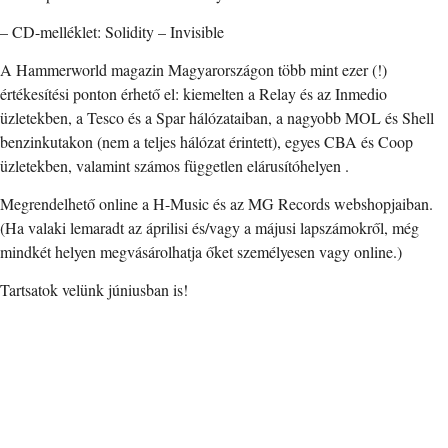
– CD-melléklet: Solidity – Invisible
A Hammerworld magazin Magyarországon több mint ezer (!)
értékesítési ponton érhető el: kiemelten a Relay és az Inmedio
üzletekben, a Tesco és a Spar hálózataiban, a nagyobb MOL és Shell
benzinkutakon (nem a teljes hálózat érintett), egyes CBA és Coop
üzletekben, valamint számos független elárusítóhelyen .
Megrendelhető online a H-Music és az MG Records webshopjaiban.
(Ha valaki lemaradt az áprilisi és/vagy a májusi lapszámokről, még
mindkét helyen megvásárolhatja őket személyesen vagy online.)
Tartsatok velünk júniusban is!