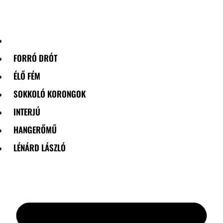
Skip
to
content
FORRÓ DRÓT
ÉLŐ FÉM
SOKKOLÓ KORONGOK
INTERJÚ
HANGERŐMŰ
LÉNÁRD LÁSZLÓ