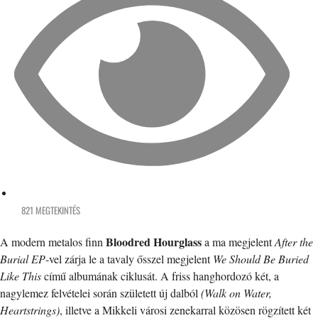
821 MEGTEKINTÉS
Bloodred Hourglass
A modern metalos finn
a ma megjelent
After the
Burial EP
-vel zárja le a tavaly ősszel megjelent
We Should Be Buried
Like This
című albumának ciklusát. A friss hanghordozó két, a
nagylemez felvételei során született új dalból
(Walk on Water,
Heartstrings)
, illetve a Mikkeli városi zenekarral közösen rögzített két