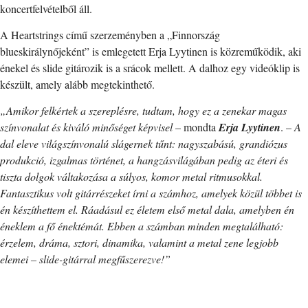
koncertfelvételből áll.
A Heartstrings című szerzeményben a „Finnország
blueskirálynőjeként” is emlegetett Erja Lyytinen is közreműködik, aki
énekel és slide gitározik is a srácok mellett. A dalhoz egy videóklip is
készült, amely alább megtekinthető.
„Amikor felkértek a szereplésre, tudtam, hogy ez a zenekar magas
színvonalat és kiváló minőséget képvisel
– mondta
Erja Lyytinen
. –
A
dal eleve világszínvonalú slágernek tűnt: nagyszabású, grandiózus
produkció, izgalmas történet, a hangzásvilágában pedig az éteri és
tiszta dolgok váltakozása a súlyos, komor metal ritmusokkal.
Fantasztikus volt gitárrészeket írni a számhoz, amelyek közül többet is
én készíthettem el. Ráadásul ez életem első metal dala, amelyben én
éneklem a fő énektémát. Ebben a számban minden megtalálható:
érzelem, dráma, sztori, dinamika, valamint a metal zene legjobb
elemei – slide-gitárral megfűszerezve!”