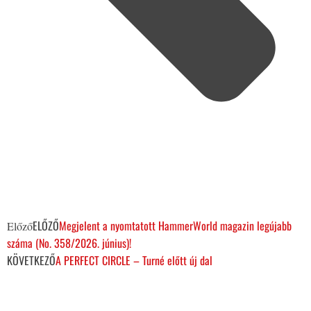
ELŐZŐ
Megjelent a nyomtatott HammerWorld magazin legújabb
Előző
száma (No. 358/2026. június)!
KÖVETKEZŐ
A PERFECT CIRCLE – Turné előtt új dal