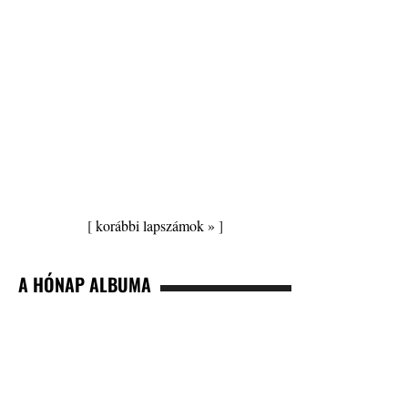
[
korábbi lapszámok »
]
A HÓNAP ALBUMA