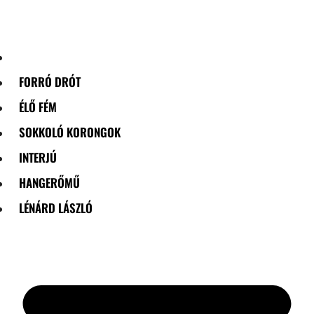
Skip
to
content
FORRÓ DRÓT
ÉLŐ FÉM
SOKKOLÓ KORONGOK
INTERJÚ
HANGERŐMŰ
LÉNÁRD LÁSZLÓ