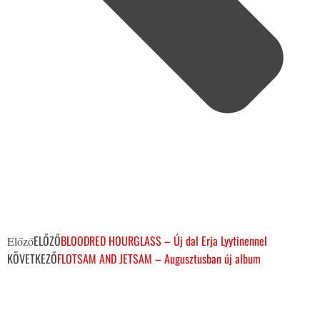
ELŐZŐ
BLOODRED HOURGLASS – Új dal Erja Lyytinennel
Előző
KÖVETKEZŐ
FLOTSAM AND JETSAM – Augusztusban új album