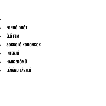
Skip
to
content
FORRÓ DRÓT
ÉLŐ FÉM
SOKKOLÓ KORONGOK
INTERJÚ
HANGERŐMŰ
LÉNÁRD LÁSZLÓ