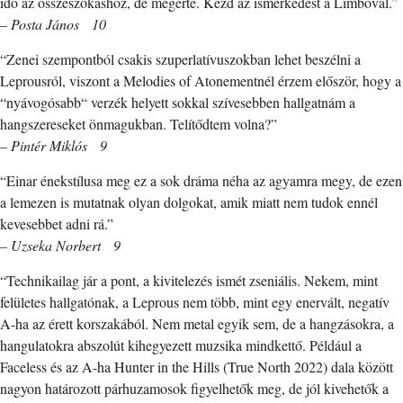
idő az összeszokáshoz, de megérte. Kezd az ismerkedést a Limbóval.”
– Posta János 10
“Zenei szempontból csakis szuperlatívuszokban lehet beszélni a
Leprousról, viszont a Melodies of Atonementnél érzem először, hogy a
“nyávogósabb“ verzék helyett sokkal szívesebben hallgatnám a
hangszereseket önmagukban. Telítődtem volna?”
– Pintér Miklós 9
“Einar énekstílusa meg ez a sok dráma néha az agyamra megy, de ezen
a lemezen is mutatnak olyan dolgokat, amik miatt nem tudok ennél
kevesebbet adni rá.”
– Uzseka Norbert 9
“Technikailag jár a pont, a kivitelezés ismét zseniális. Nekem, mint
felületes hallgatónak, a Leprous nem több, mint egy enervált, negatív
A-ha az érett korszakából. Nem metal egyik sem, de a hangzásokra, a
hangulatokra abszolút kihegyezett muzsika mindkettő. Például a
Faceless és az A-ha Hunter in the Hills (True North 2022) dala között
nagyon határozott párhuzamosok figyelhetők meg, de jól kivehetők a