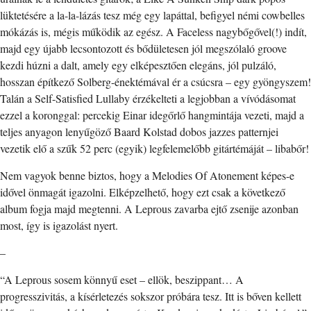
lüktetésére a la-la-lázás tesz még egy lapáttal, befigyel némi cowbelles
mókázás is, mégis működik az egész. A Faceless nagybőgővel(!) indít,
majd egy újabb lecsontozott és bődületesen jól megszólaló groove
kezdi húzni a dalt, amely egy elképesztően elegáns, jól pulzáló,
hosszan építkező Solberg-énektémával ér a csúcsra – egy gyöngyszem!
Talán a Self-Satisfied Lullaby érzékelteti a legjobban a vívódásomat
ezzel a koronggal: percekig Einar idegőrlő hangmintája vezeti, majd a
teljes anyagon lenyűgöző Baard Kolstad dobos jazzes patternjei
vezetik elő a szűk 52 perc (egyik) legfelemelőbb gitártémáját – libabőr!
Nem vagyok benne biztos, hogy a Melodies Of Atonement képes-e
idővel önmagát igazolni. Elképzelhető, hogy ezt csak a következő
album fogja majd megtenni. A Leprous zavarba ejtő zsenije azonban
most, így is igazolást nyert.
–
“A Leprous sosem könnyű eset – ellök, beszippant… A
progresszivitás, a kísérletezés sokszor próbára tesz. Itt is bőven kellett