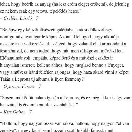
lehet, hogy beérik az anyag (ha lesz erőm eleget erőltetni), de jelenleg
ez nekem csak egy tétova, tépelődős hetes.”
– Cselőtei László 7
“Belépsz egy képzőművészeti galériába, s rácsodálkozol egy
nonfiguratív, avantgarde képre. Azonnal felfogod, hogy alkotója
mestere az ecsetkezelésnek, s érzed, hogy valamit el akar mondani a
festménnyel, de nem tudod, hogy mit, mert túlságosan művészi lett.
Előtanulmányok, empátia, képzelőerő és a művészi eszköztár
hiánytalan ismerete kellene ahhoz, hogy meglásd benne a lényeget,
vagy a művész iránti feltétlen rajongás, hogy haza akard vinni a képet.
Talán a Leprous új albuma is ilyen festmény?”
– Gyuricza Ferenc 7
“Sosem működött nálam igazán a Leprous, és ez még akkor is így van,
ha ezúttal is érzem bennük a zsenialitást. ”
– Kiss Gábor 7
“Hallom, hogy nagyon össze van rakva, hallom, hogy nagyon “el van
zenélve“, de egy kicsit sem hozzám szól. Inkább fáraszt, mint