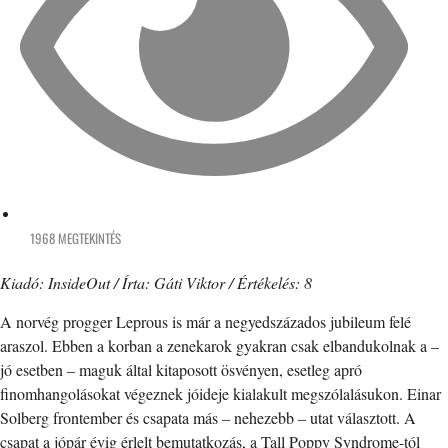
1968 MEGTEKINTÉS
Kiadó: InsideOut / Írta: Gáti Viktor / Értékelés: 8
A norvég progger Leprous is már a negyedszázados jubileum felé
araszol. Ebben a korban a zenekarok gyakran csak elbandukolnak a –
jó esetben – maguk által kitaposott ösvényen, esetleg apró
finomhangolásokat végeznek jóideje kialakult megszólalásukon. Einar
Solberg frontember és csapata más – nehezebb – utat választott. A
csapat a jópár évig érlelt bemutatkozás, a Tall Poppy Syndrome-tól