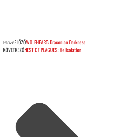
ELŐZŐ
WOLFHEART: Draconian Darkness
Előző
KÖVETKEZŐ
NEST OF PLAGUES: Hellsolation