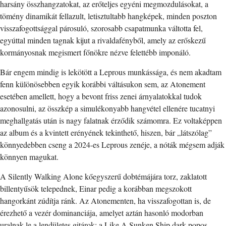
harsány összhangzatokat, az erőteljes egyéni megmozdulásokat, a
tömény dinamikát fellazult, letisztultabb hangképek, minden poszton
visszafogottsággal párosuló, szorosabb csapatmunka váltotta fel,
egyúttal minden tagnak kijut a rivaldafényből, amely az erőskezű
kormányosnak megismert főnökre nézve felettébb imponáló.
Bár engem mindig is lekötött a Leprous munkássága, és nem akadtam
fenn különösebben egyik korábbi váltásukon sem, az Atonement
esetében amellett, hogy a bevont friss zenei árnyalatokkal tudok
azonosulni, az összkép a simulékonyabb hangvétel ellenére tucatnyi
meghallgatás után is nagy falatnak érződik számomra. Ez voltaképpen
az album és a kvintett erényének tekinthető, hiszen, bár „látszólag”
könnyedebben cseng a 2024-es Leprous zenéje, a nóták mégsem adják
könnyen magukat.
A Silently Walking Alone kőegyszerű dobtémájára torz, zaklatott
billentyűsök telepednek, Einar pedig a korábban megszokott
hangorkánt zúdítja ránk. Az Atonementen, ha visszafogottan is, de
érezhető a vezér dominanciája, amelyet aztán hasonló modorban
uralnak le a lendületes gitárok; a Like A Sunken Ship dark popos