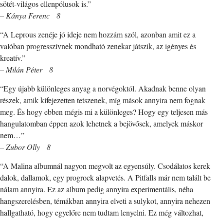
sötét-világos ellenpólusok is.”
– Kánya Ferenc 8
“A Leprous zenéje jó ideje nem hozzám szól, azonban amit ez a
valóban progresszívnek mondható zenekar játszik, az igényes és
kreatív.”
– Milán Péter 8
“Egy újabb különleges anyag a norvégoktól. Akadnak benne olyan
részek, amik kifejezetten tetszenek, míg mások annyira nem fognak
meg. És hogy ebben mégis mi a különleges? Hogy egy teljesen más
hangulatomban éppen azok lehetnek a bejövősek, amelyek máskor
nem…”
– Zubor Olly 8
“A Malina albumnál nagyon megvolt az egyensúly. Csodálatos kerek
dalok, dallamok, egy progrock alapvetés. A Pitfalls már nem talált be
nálam annyira. Ez az album pedig annyira experimentális, néha
hangszerelésben, témákban annyira elveti a sulykot, annyira nehezen
hallgatható, hogy egyelőre nem tudtam lenyelni. Ez még változhat,