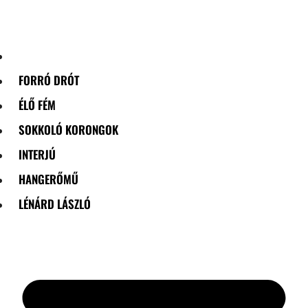
Skip
to
content
FORRÓ DRÓT
ÉLŐ FÉM
SOKKOLÓ KORONGOK
INTERJÚ
HANGERŐMŰ
LÉNÁRD LÁSZLÓ