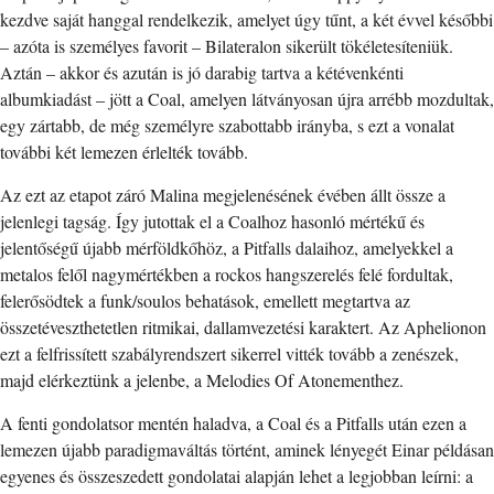
kezdve saját hanggal rendelkezik, amelyet úgy tűnt, a két évvel későbbi
– azóta is személyes favorit – Bilateralon sikerült tökéletesíteniük.
Aztán – akkor és azután is jó darabig tartva a kétévenkénti
albumkiadást – jött a Coal, amelyen látványosan újra arrébb mozdultak,
egy zártabb, de még személyre szabottabb irányba, s ezt a vonalat
további két lemezen érlelték tovább.
Az ezt az etapot záró Malina megjelenésének évében állt össze a
jelenlegi tagság. Így jutottak el a Coalhoz hasonló mértékű és
jelentőségű újabb mérföldkőhöz, a Pitfalls dalaihoz, amelyekkel a
metalos felől nagymértékben a rockos hangszerelés felé fordultak,
felerősödtek a funk/soulos behatások, emellett megtartva az
összetéveszthetetlen ritmikai, dallamvezetési karaktert. Az Aphelionon
ezt a felfrissített szabályrendszert sikerrel vitték tovább a zenészek,
majd elérkeztünk a jelenbe, a Melodies Of Atonementhez.
A fenti gondolatsor mentén haladva, a Coal és a Pitfalls után ezen a
lemezen újabb paradigmaváltás történt, aminek lényegét Einar példásan
egyenes és összeszedett gondolatai alapján lehet a legjobban leírni: a