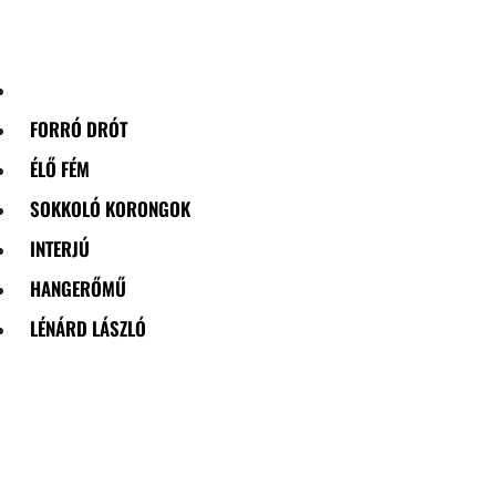
Skip
to
content
FORRÓ DRÓT
ÉLŐ FÉM
SOKKOLÓ KORONGOK
INTERJÚ
HANGERŐMŰ
LÉNÁRD LÁSZLÓ