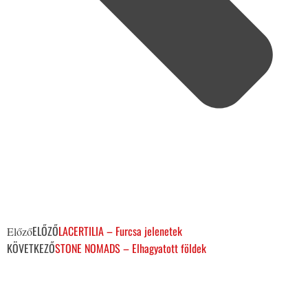
ELŐZŐ
LACERTILIA – Furcsa jelenetek
Előző
KÖVETKEZŐ
STONE NOMADS – Elhagyatott földek