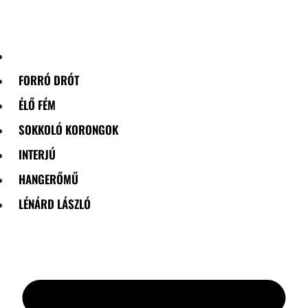
Skip
to
content
FORRÓ DRÓT
ÉLŐ FÉM
SOKKOLÓ KORONGOK
INTERJÚ
HANGERŐMŰ
LÉNÁRD LÁSZLÓ