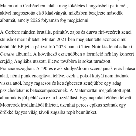
Malemort a Cerbèreben találta meg tökéletes hangzásbeli partnerét,
akivel megosztotta első kiadványát, miközben befejezte második
albumát, amely 2026 folyamán fog megjelenni.
A Cerbère minden brutális, primitív, zajos és durva riff-vezérelt zenei
stílusból merít ihletet. Miután 2021-ben megjelentette azonos című
debütáló EP-jét, a párizsi trió 2023-ban a Chien Noir kiadónál adta ki
Cendre
albumát. A következő esztendőben a formáció néhány koncert
erejéig Angliába utazott, illetve továbbra is sokat turnézott
Franciaországban. A ’90-es évek sludge/doom szcénájának erős hatása
alatt, némi punk energiával telítve, ezek a pokol kutyái nem riadnak
vissza attól, hogy ragacsos és kétségbeesett zenéjükbe egy adag
pszichedéliát is belecsempésszenek. A Malemorttal megalkotott split-
albumuk is jól példázza ezt a hozzáállást. Egy nap alatt élőben felvett,
Moorcock irodalmából ihletett, tizenhat perces epikus számuk egy
örökké fagyos világ távoli zugaiba repít bennünket.