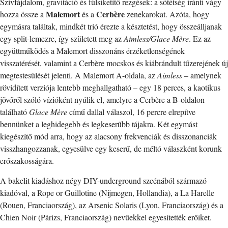
Szívfájdalom, gravitáció és fülsiketítő rezgések: a sötétség iránti vágy
Malemort
Cerbère
hozza össze a
és a
zenekarokat. Azóta, hogy
egymásra találtak, mindkét trió érezte a késztetést, hogy összeálljanak
egy split-lemezre, így született meg az
Aimless/Glace Mère
. Ez az
együttműködés a Malemort disszonáns érzéketlenségének
visszatérését, valamint a Cerbère mocskos és kiábrándult tűzerejének új
megtestesülését jelenti. A Malemort A-oldala, az
Aimless
– amelynek
rövidített verziója lentebb meghallgatható – egy 18 perces, a kaotikus
jövőről szóló vízióként nyúlik el, amelyre a Cerbère a B-oldalon
található
Glace Mère
című dallal válaszol, 16 percre elrepítve
bennünket a leghidegebb és legkeserűbb tájakra. Két egymást
kiegészítő mód arra, hogy az alacsony frekvenciák és disszonanciák
visszhangozzanak, egyesülve egy keserű, de méltó válaszként korunk
erőszakosságára.
A bakelit kiadáshoz négy DIY-underground szcénából származó
kiadóval, a Rope or Guillotine (Nijmegen, Hollandia), a La Harelle
(Rouen, Franciaország), az Arsenic Solaris (Lyon, Franciaország) és a
Chien Noir (Párizs, Franciaország) nevűekkel egyesítették erőiket.