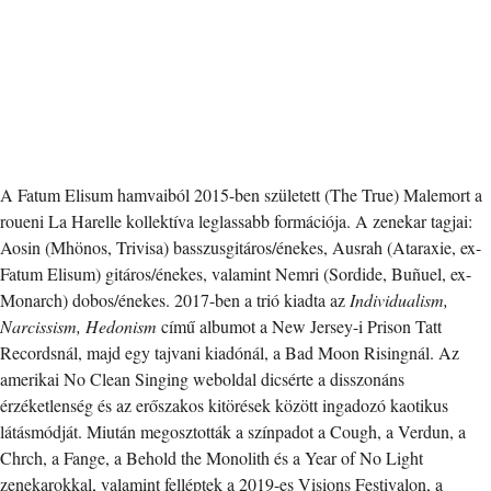
A Fatum Elisum hamvaiból 2015-ben született (The True) Malemort a
roueni La Harelle kollektíva leglassabb formációja. A zenekar tagjai:
Aosin (Mhönos, Trivisa) basszusgitáros/énekes, Ausrah (Ataraxie, ex-
Fatum Elisum) gitáros/énekes, valamint Nemri (Sordide, Buñuel, ex-
Monarch) dobos/énekes. 2017-ben a trió kiadta az
Individualism,
Narcissism, Hedonism
című albumot a New Jersey-i Prison Tatt
Recordsnál, majd egy tajvani kiadónál, a Bad Moon Risingnál. Az
amerikai No Clean Singing weboldal dicsérte a disszonáns
érzéketlenség és az erőszakos kitörések között ingadozó kaotikus
látásmódját. Miután megosztották a színpadot a Cough, a Verdun, a
Chrch, a Fange, a Behold the Monolith és a Year of No Light
zenekarokkal, valamint felléptek a 2019-es Visions Festivalon, a