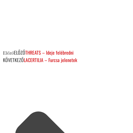
ELŐZŐ
THREATS – Ideje felébredni
Előző
KÖVETKEZŐ
LACERTILIA – Furcsa jelenetek