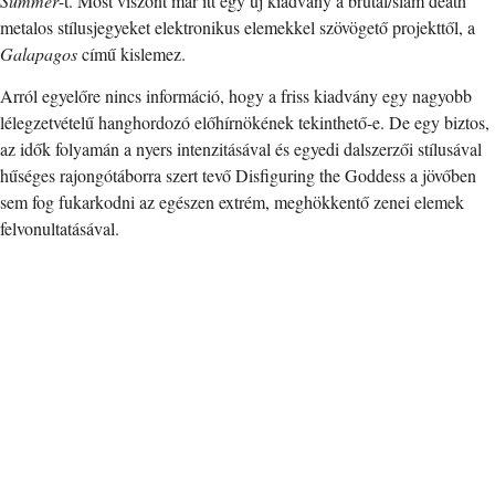
Summer
-t. Most viszont már itt egy új kiadvány a brutal/slam death
metalos stílusjegyeket elektronikus elemekkel szövögető projekttől, a
Galapagos
című kislemez.
Arról egyelőre nincs információ, hogy a friss kiadvány egy nagyobb
lélegzetvételű hanghordozó előhírnökének tekinthető-e. De egy biztos,
az idők folyamán a nyers intenzitásával és egyedi dalszerzői stílusával
hűséges rajongótáborra szert tevő Disfiguring the Goddess a jövőben
sem fog fukarkodni az egészen extrém, meghökkentő zenei elemek
felvonultatásával.