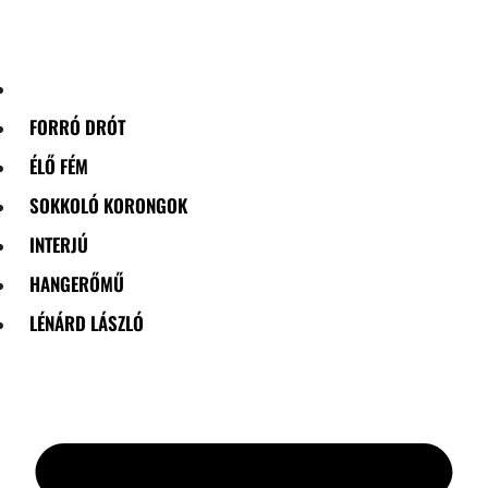
Skip
to
content
FORRÓ DRÓT
ÉLŐ FÉM
SOKKOLÓ KORONGOK
INTERJÚ
HANGERŐMŰ
LÉNÁRD LÁSZLÓ