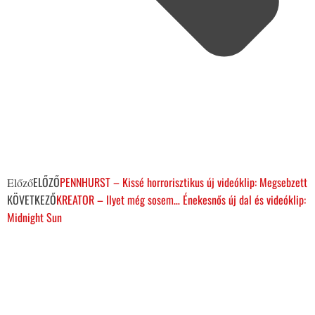
ELŐZŐ
PENNHURST – Kissé horrorisztikus új videóklip: Megsebzett
Előző
KÖVETKEZŐ
KREATOR – Ilyet még sosem… Énekesnős új dal és videóklip:
Midnight Sun