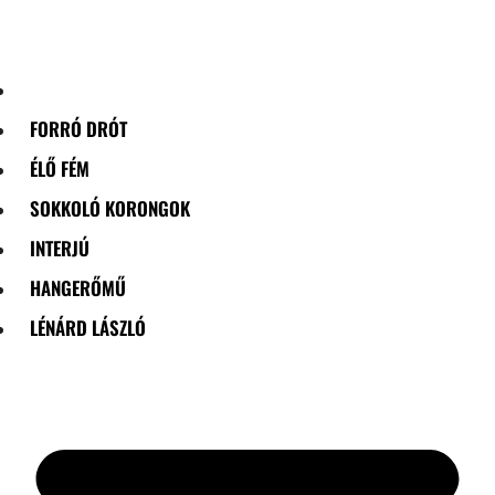
Skip
to
content
FORRÓ DRÓT
ÉLŐ FÉM
SOKKOLÓ KORONGOK
INTERJÚ
HANGERŐMŰ
LÉNÁRD LÁSZLÓ