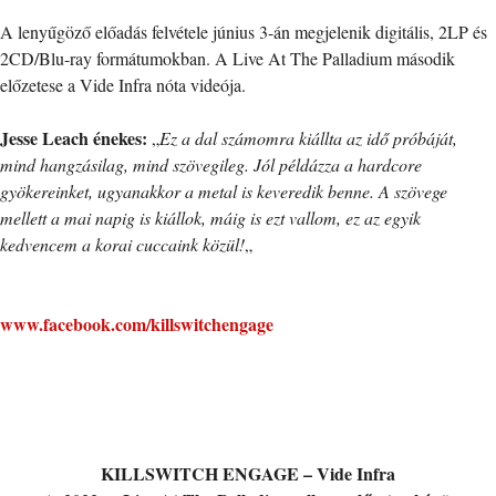
A lenyűgöző előadás felvétele június 3-án megjelenik digitális, 2LP és
2CD/Blu-ray formátumokban. A Live At The Palladium második
előzetese a Vide Infra nóta videója.
Jesse Leach énekes:
„
Ez a dal számomra kiállta az idő próbáját,
mind hangzásilag, mind szövegileg. Jól példázza a hardcore
gyökereinket, ugyanakkor a metal is keveredik benne. A szövege
mellett a mai napig is kiállok, máig is ezt vallom, ez az egyik
kedvencem a korai cuccaink közül!
„
www.facebook.com/killswitchengage
KILLSWITCH ENGAGE – Vide Infra