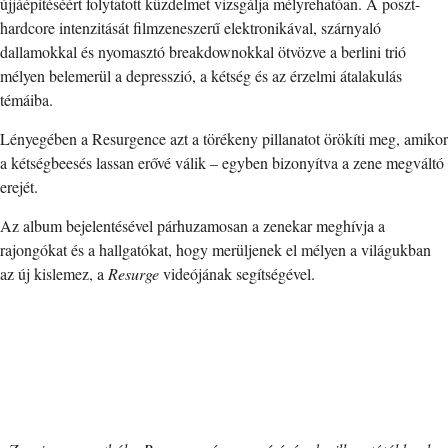
újjáépítéséért folytatott küzdelmet vizsgálja mélyrehatóan. A poszt-
hardcore intenzitását filmzeneszerű elektronikával, szárnyaló
dallamokkal és nyomasztó breakdownokkal ötvözve a berlini trió
mélyen belemerül a depresszió, a kétség és az érzelmi átalakulás
témáiba.
Lényegében a Resurgence azt a törékeny pillanatot örökíti meg, amikor
a kétségbeesés lassan erővé válik – egyben bizonyítva a zene megváltó
erejét.
Az album bejelentésével párhuzamosan a zenekar meghívja a
rajongókat és a hallgatókat, hogy merüljenek el mélyen a világukban
az új kislemez, a
Resurge
videójának segítségével.