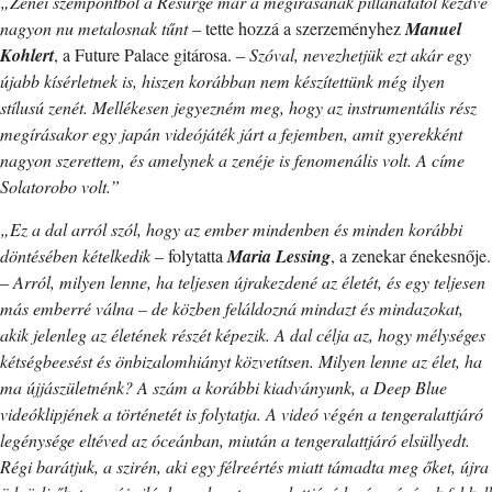
„Zenei szempontból a Resurge már a megírásának pillanatától kezdve
nagyon nu metalosnak tűnt
– tette hozzá a szerzeményhez
Manuel
Kohlert
, a Future Palace gitárosa. –
Szóval, nevezhetjük ezt akár egy
újabb kísérletnek is, hiszen korábban nem készítettünk még ilyen
stílusú zenét. Mellékesen jegyezném meg, hogy az instrumentális rész
megírásakor egy japán videójáték járt a fejemben, amit gyerekként
nagyon szerettem, és amelynek a zenéje is fenomenális volt. A címe
Solatorobo volt.”
„Ez a dal arról szól, hogy az ember mindenben és minden korábbi
döntésében kételkedik
– folytatta
Maria Lessing
, a zenekar énekesnője.
–
Arról, milyen lenne, ha teljesen újrakezdené az életét, és egy teljesen
más emberré válna – de közben feláldozná mindazt és mindazokat,
akik jelenleg az életének részét képezik. A dal célja az, hogy mélységes
kétségbeesést és önbizalomhiányt közvetítsen. Milyen lenne az élet, ha
ma újjászületnénk? A szám a korábbi kiadványunk, a Deep Blue
videóklipjének a történetét is folytatja. A videó végén a tengeralattjáró
legénysége eltéved az óceánban, miután a tengeralattjáró elsüllyedt.
Régi barátjuk, a szirén, aki egy félreértés miatt támadta meg őket, újra