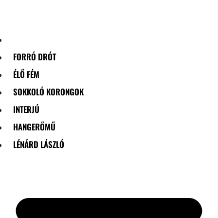
Skip
to
content
FORRÓ DRÓT
ÉLŐ FÉM
SOKKOLÓ KORONGOK
INTERJÚ
HANGERŐMŰ
LÉNÁRD LÁSZLÓ