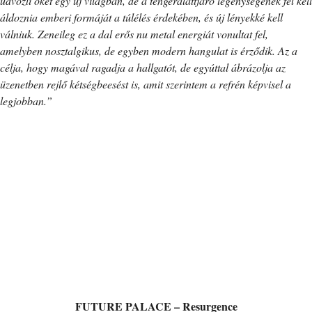
üdvözli őket egy új világban, de a tengeralattjáró legénységének fel kell
áldoznia emberi formáját a túlélés érdekében, és új lényekké kell
válniuk. Zeneileg ez a dal erős nu metal energiát vonultat fel,
amelyben nosztalgikus, de egyben modern hangulat is érződik. Az a
célja, hogy magával ragadja a hallgatót, de egyúttal ábrázolja az
üzenetben rejlő kétségbeesést is, amit szerintem a refrén képvisel a
legjobban.”
FUTURE PALACE – Resurgence