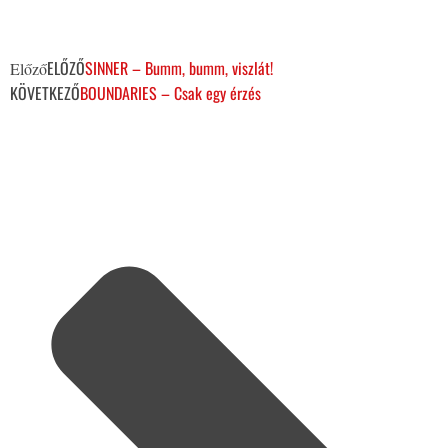
ELŐZŐ
SINNER – Bumm, bumm, viszlát!
Előző
KÖVETKEZŐ
BOUNDARIES – Csak egy érzés