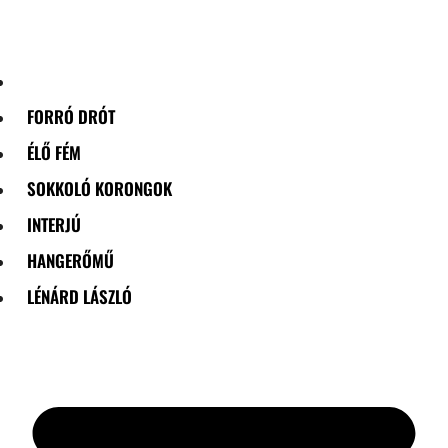
Skip
to
content
FORRÓ DRÓT
ÉLŐ FÉM
SOKKOLÓ KORONGOK
INTERJÚ
HANGERŐMŰ
LÉNÁRD LÁSZLÓ