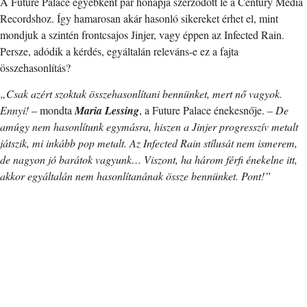
A Future Palace egyébként pár hónapja szerződött le a Century Media
Recordshoz. Így hamarosan akár hasonló sikereket érhet el, mint
mondjuk a szintén frontcsajos Jinjer, vagy éppen az Infected Rain.
Persze, adódik a kérdés, egyáltalán releváns-e ez a fajta
összehasonlítás?
„Csak azért szoktak összehasonlítani bennünket, mert nő vagyok.
Ennyi!
– mondta
Maria Lessing
, a Future Palace énekesnője. –
De
amúgy nem hasonlítunk egymásra, hiszen a Jinjer progresszív metalt
játszik, mi inkább pop metalt. Az Infected Rain stílusát nem ismerem,
de nagyon jó barátok vagyunk… Viszont, ha három férfi énekelne itt,
akkor egyáltalán nem hasonlítanának össze bennünket. Pont!”