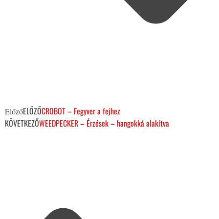
ELŐZŐ
CROBOT – Fegyver a fejhez
Előző
KÖVETKEZŐ
WEEDPECKER – Érzések – hangokká alakítva