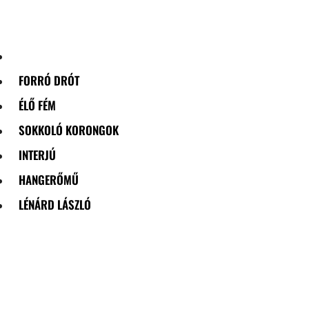
Skip
to
content
FORRÓ DRÓT
ÉLŐ FÉM
SOKKOLÓ KORONGOK
INTERJÚ
HANGERŐMŰ
LÉNÁRD LÁSZLÓ