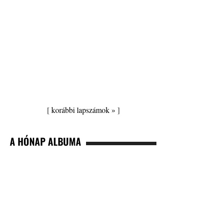
[
korábbi lapszámok »
]
A HÓNAP ALBUMA