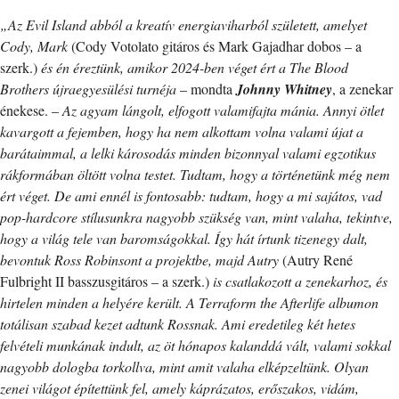
„Az Evil Island abból a kreatív energiaviharból született, amelyet
Cody, Mark
(Cody Votolato gitáros és Mark Gajadhar dobos – a
szerk.)
és én éreztünk, amikor 2024-ben véget ért a The Blood
Brothers újraegyesülési turnéja
– mondta
Johnny Whitney
, a zenekar
énekese. –
Az agyam lángolt, elfogott valamifajta mánia. Annyi ötlet
kavargott a fejemben, hogy ha nem alkottam volna valami újat a
barátaimmal, a lelki károsodás minden bizonnyal valami egzotikus
rákformában öltött volna testet. Tudtam, hogy a történetünk még nem
ért véget. De ami ennél is fontosabb: tudtam, hogy a mi sajátos, vad
pop-hardcore stílusunkra nagyobb szükség van, mint valaha, tekintve,
hogy a világ tele van baromságokkal. Így hát írtunk tizenegy dalt,
bevontuk Ross Robinsont a projektbe, majd Autry
(Autry René
Fulbright II basszusgitáros – a szerk.)
is csatlakozott a zenekarhoz, és
hirtelen minden a helyére került. A Terraform the Afterlife albumon
totálisan szabad kezet adtunk Rossnak. Ami eredetileg két hetes
felvételi munkának indult, az öt hónapos kalanddá vált, valami sokkal
nagyobb dologba torkollva, mint amit valaha elképzeltünk. Olyan
zenei világot építettünk fel, amely káprázatos, erőszakos, vidám,