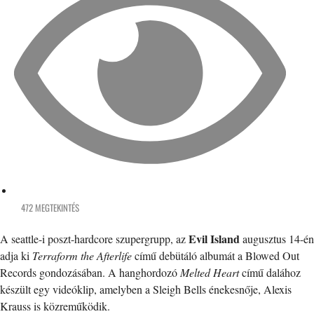
472 MEGTEKINTÉS
Evil Island
A seattle-i poszt-hardcore szupergrupp, az
augusztus 14-én
adja ki
Terraform the Afterlife
című debütáló albumát a Blowed Out
Records gondozásában. A hanghordozó
Melted Heart
című dalához
készült egy videóklip, amelyben a Sleigh Bells énekesnője, Alexis
Krauss is közreműködik.