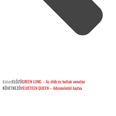
ELŐZŐ
GREEN LUNG – Az élők és holtak vonatán
Előző
KÖVETKEZŐ
VELVETEEN QUEEN – Adrenalintól hajtva