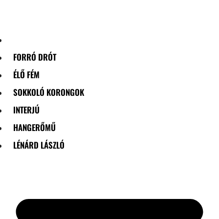
Skip
to
content
FORRÓ DRÓT
ÉLŐ FÉM
SOKKOLÓ KORONGOK
INTERJÚ
HANGERŐMŰ
LÉNÁRD LÁSZLÓ