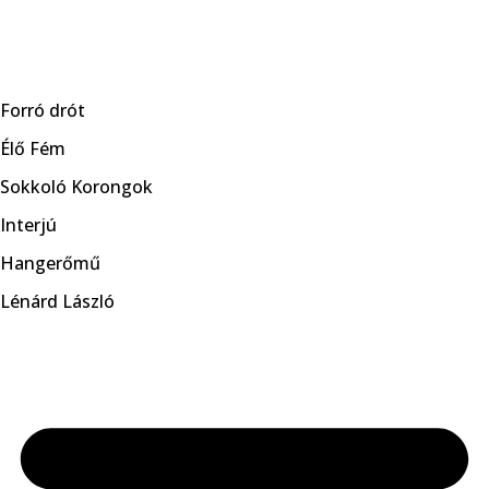
Skip
to
Forró drót
content
Élő Fém
Sokkoló Korongok
Interjú
Hangerőmű
Lénárd László