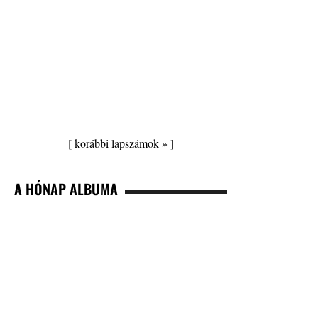
[
korábbi lapszámok »
]
A HÓNAP ALBUMA