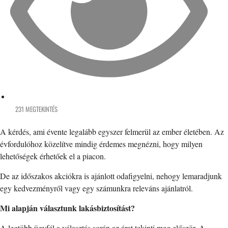
231 MEGTEKINTÉS
A kérdés, ami évente legalább egyszer felmerül az ember életében. Az
évfordulóhoz közelítve mindig érdemes megnézni, hogy milyen
lehetőségek érhetőek el a piacon.
De az időszakos akciókra is ajánlott odafigyelni, nehogy lemaradjunk
egy kedvezményről vagy egy számunkra releváns ajánlatról.
Mi alapján választunk lakásbiztosítást?
A legtöbb ügyfél a választás során az árat tekinti meg először. A