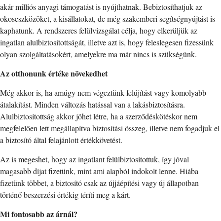
akár milliós anyagi támogatást is nyújthatnak. Bebiztosíthatjuk az
okoseszközöket, a kisállatokat, de még szakemberi segítségnyújtást is
kaphatunk. A rendszeres felülvizsgálat célja, hogy elkerüljük az
ingatlan alulbiztosítottságát, illetve azt is, hogy feleslegesen fizessünk
olyan szolgáltatásokért, amelyekre ma már nincs is szükségünk.
Az otthonunk értéke növekedhet
Még akkor is, ha amúgy nem végeztünk felújítást vagy komolyabb
átalakítást. Minden változás hatással van a lakásbiztosításra.
Alulbiztosítottság akkor jöhet létre, ha a szerződéskötéskor nem
megfelelően lett megállapítva biztosítási összeg, illetve nem fogadjuk el
a biztosító által felajánlott értékkövetést.
Az is megeshet, hogy az ingatlant felülbiztosítottuk, így jóval
magasabb díjat fizetünk, mint ami alapból indokolt lenne. Hiába
fizetünk többet, a biztosító csak az újjáépítési vagy új állapotban
történő beszerzési értékig téríti meg a kárt.
Mi fontosabb az árnál?