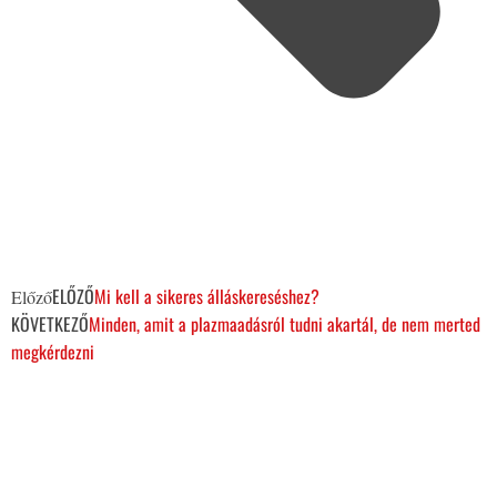
ELŐZŐ
Mi kell a sikeres álláskereséshez?
Előző
KÖVETKEZŐ
Minden, amit a plazmaadásról tudni akartál, de nem merted
megkérdezni