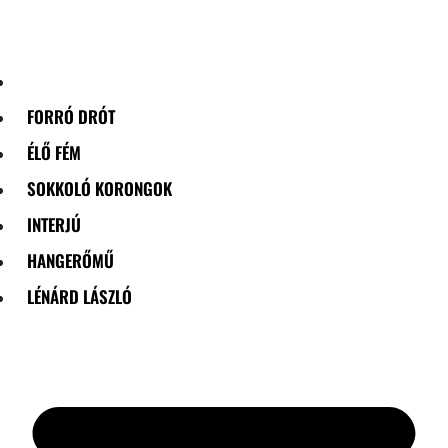
Skip
to
content
FORRÓ DRÓT
ÉLŐ FÉM
SOKKOLÓ KORONGOK
INTERJÚ
HANGERŐMŰ
LÉNÁRD LÁSZLÓ