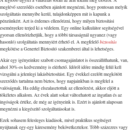
meglévő szerződés esetében ajánlott megnézni, hogy pontosan melyik
szolgáltatás mennyibe kerül, tulajdonképpen mit is kapunk a
pénzünkért. Azt is érdemes ellenőrizni, hogy milyen biztosítási
eseményekre terjed ki a védelem. Egy online kalkulátor segítségével
gyorsan ellenőrizhetjük, hogy a többi társaságnál ugyanez (vagy
hasonló) szolgáltatás mennyiért érhető el. A megfelelő
biztosítás
megkötése a Genertel Biztosító szakemberei által is lehetséges.
Akár egy igényeinkre szabott csomagajánlatot is összeállíthatunk, van,
ahol 30%-os kedvezmény is elérhető. Időről időre mindig felül kell
vizsgálni a jelenlegi lakásbiztosítást. Egy évekkel ezelőtt megkötött
szerződés tartalma nem biztos, hogy napjainkban is megfelel a
valóságnak. Ha eddig elszalasztottuk az ellenőrzést, akkor eljött a
tökéletes alkalom. Az évek alatt sokat változhatott az ingatlan és az
ingóságok értéke, de még az igényeink is. Ezért is ajánlott alaposan
megnézni a kiegészítő szolgáltatásokat is.
Ezek sohasem felesleges kiadások, mivel praktikus segítséget
nyújtanak egy-egy káresemény bekövetkeztekor. Több százezres vagy