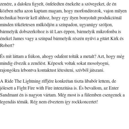
zenére, a dalokra figyelt, önfeledten énekelte a szövegeket, de én
közben néha azon kaptam magam, hogy morfondírozok, vajon milyen
technikai bravúr kell ahhoz, hogy egy ilyen bonyolult produkciónál
minden tökéletesen működjön a színpadon, ugyanúgy szóljon,
bármelyik dobszerkóhoz is ül Lars éppen, bármelyik mikrofonba is
énekel James vagy a színpad bármelyik részén nyűvi a gitárt Kirk és
Robert?
És mit láttam a fiúkon, ahogy odafent tolták a metalt? Azt, hogy még
mindig élvezik a zenélést. Képesek voltak sokat mosolyogni,
rajongókra lebontva kontaktust létesíteni, szívből játszani.
A Ride The Lightning riffjére konkrétan tiszta libabőr lettem, de
jólesett a Fight Fire with Fire intenzitása is. És bevallom, az Enter
Sandmant én is nagyon vártam. Még most is a fülemben csengenek a
legendás témák. Rég nem élveztem így rockkoncertet!