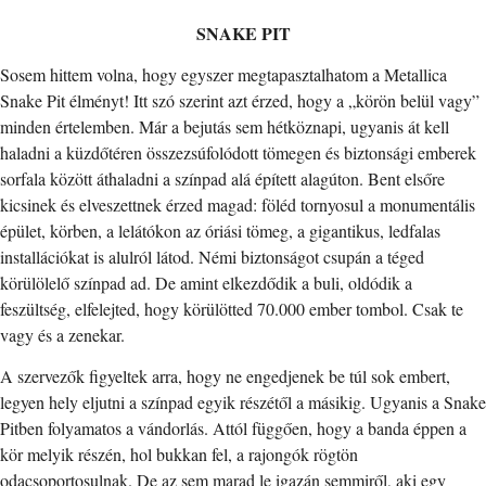
SNAKE PIT
Sosem hittem volna, hogy egyszer megtapasztalhatom a Metallica
Snake Pit élményt! Itt szó szerint azt érzed, hogy a „körön belül vagy”
minden értelemben. Már a bejutás sem hétköznapi, ugyanis át kell
haladni a küzdőtéren összezsúfolódott tömegen és biztonsági emberek
sorfala között áthaladni a színpad alá épített alagúton. Bent elsőre
kicsinek és elveszettnek érzed magad: föléd tornyosul a monumentális
épület, körben, a lelátókon az óriási tömeg, a gigantikus, ledfalas
installációkat is alulról látod. Némi biztonságot csupán a téged
körülölelő színpad ad. De amint elkezdődik a buli, oldódik a
feszültség, elfelejted, hogy körülötted 70.000 ember tombol. Csak te
vagy és a zenekar.
A szervezők figyeltek arra, hogy ne engedjenek be túl sok embert,
legyen hely eljutni a színpad egyik részétől a másikig. Ugyanis a Snake
Pitben folyamatos a vándorlás. Attól függően, hogy a banda éppen a
kör melyik részén, hol bukkan fel, a rajongók rögtön
odacsoportosulnak. De az sem marad le igazán semmiről, aki egy