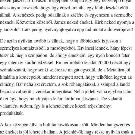
neked játszik. A ravaszul megépített színpad egy-egy részét épp olyan
alacsonyra tervezték, hogy úgy érezd, mintha egy klub deszkái előtt
állnál. A zenészek pedig odaállnak a szélére és egyenesen a szemedbe
néznek. Közvetlen közelről. James neked énekel. Kirk neked nyomja a
gitárszólót. Lars pedig nyelvnyújtogatva épp rád mutat a dobverőjével!
De aztán nyilván tovább is állnak, hogy a többieknek is jusson a
személyes kontaktusból, a mosolyokból. Kíváncsi lennék, hány lépést
tesznek meg a színpadon, de ahogy elnéztem, egy ilyen koncert felér
egy intenzív kardió edzéssel. Emberpróbáló feladat 70.000 nézőt úgy
szórakoztatni, hogy senki se érezze magát egyedül, de a Metallica jól
kitalálta a koncepciót, mindent megtett azért, hogy felhőtlen legyen az
élmény. Bár néha azt éreztem, a sok rohangálással, a színpad állandó
bejárásával sérül a zenekar integritása. Néha jó lett volna egyben látni
őket úgy, hogy mindnyájan felém fordulva játszanak. De valamit
valamiért, tudom, így is a lehetetlenhez közeli teljesítményt
produkáltak.
A kör közepén állva a buli fantasztikusan szólt. Minden hangszert és
az éneket is jól lehetett hallani. A jelenlévők nagy része nyilván csak a