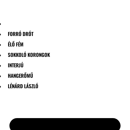
Skip
to
content
FORRÓ DRÓT
ÉLŐ FÉM
SOKKOLÓ KORONGOK
INTERJÚ
HANGERŐMŰ
LÉNÁRD LÁSZLÓ