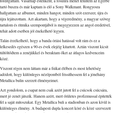
fordítgattam. Vasárnap esténként, a fősulira menet felültem az Egerbe
tartó buszra és már kaptam is elő a Sony Walkmant. Rongyosra
hallgattam az albumot, minden hangot, minden szót ezerszer, újra és
újra lejátszottam. Azt akartam, hogy a végeredmény, a magyar szöveg
tartalom és ritmika szempontjából is megegyezzen az angol eredetivel,
tehát adott esetben jól énekelhető legyen.
Talán érzékelhető, hogy a banda óriási hatással volt rám és ez a
lelkesedés egészen a 90-es évek elejéig kitartott. Aztán viszont kicsit
túltöltődtem a zenéjükkel és beraktam őket az átlagos kedvenceim
közé.
Viszont régen nem láttam már a fiúkat élőben és most lehetőség
adódott, hogy különleges nézőpontból frissíthessem fel a jónéhány
Metallica bulin szerzett élményeimet.
Azt gondolom, a csapat nem csak azért jutott fel a csúcsok csúcsára,
mert jó zenét játszik. Hanem azért, mert őrületes profizmussal építették
fel a saját mítoszukat. Egy Metallica buli a stadionban és azon kívül is
különleges élmény. A budapesti dupla koncert köré és közé szervezett