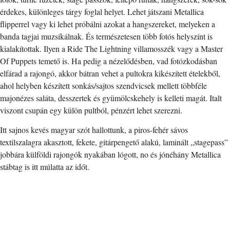
érdekes, különleges tárgy foglal helyet. Lehet játszani Metallica
flipperrel vagy ki lehet próbálni azokat a hangszereket, melyeken a
banda tagjai muzsikálnak. És természetesen több fotós helyszínt is
kialakítottak. Ilyen a Ride The Lightning villamosszék vagy a Master
Of Puppets temető is. Ha pedig a nézelődésben, vad fotózkodásban
elfárad a rajongó, akkor bátran vehet a pultokra kikészített ételekből,
ahol helyben készített sonkás/sajtos szendvicsek mellett többféle
majonézes saláta, desszertek és gyümölcskehely is kelleti magát. Italt
viszont csupán egy külön pultból, pénzért lehet szerezni.
Itt sajnos kevés magyar szót hallottunk, a piros-fehér sávos
textilszalagra akasztott, fekete, gitárpengető alakú, laminált „stagepass”
jobbára külföldi rajongók nyakában lógott, no és jónéhány Metallica
stábtag is itt múlatta az időt.