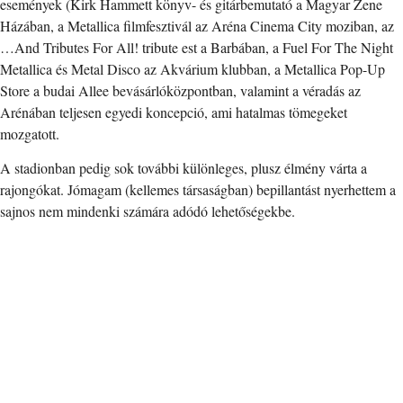
események (Kirk Hammett könyv- és gitárbemutató a Magyar Zene
Házában, a Metallica filmfesztivál az Aréna Cinema City moziban, az
…And Tributes For All! tribute est a Barbában, a Fuel For The Night
Metallica és Metal Disco az Akvárium klubban, a Metallica Pop-Up
Store a budai Allee bevásárlóközpontban, valamint a véradás az
Arénában teljesen egyedi koncepció, ami hatalmas tömegeket
mozgatott.
A stadionban pedig sok további különleges, plusz élmény várta a
rajongókat. Jómagam (kellemes társaságban) bepillantást nyerhettem a
sajnos nem mindenki számára adódó lehetőségekbe.