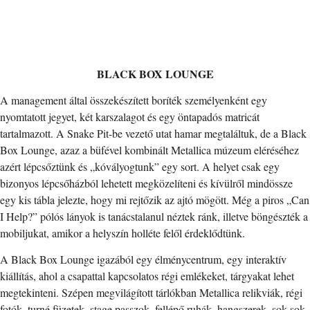
BLACK BOX LOUNGE
A management által összekészített boríték személyenként egy
nyomtatott jegyet, két karszalagot és egy öntapadós matricát
tartalmazott. A Snake Pit-be vezető utat hamar megtaláltuk, de a Black
Box Lounge, azaz a büfével kombinált Metallica múzeum eléréséhez
azért lépcsőztünk és „kóvályogtunk” egy sort. A helyet csak egy
bizonyos lépcsőházból lehetett megközelíteni és kívülről mindössze
egy kis tábla jelezte, hogy mi rejtőzik az ajtó mögött. Még a piros „Can
I Help?” pólós lányok is tanácstalanul néztek ránk, illetve böngészték a
mobiljukat, amikor a helyszín holléte felől érdeklődtünk.
A Black Box Lounge igazából egy élménycentrum, egy interaktív
kiállítás, ahol a csapattal kapcsolatos régi emlékeket, tárgyakat lehet
megtekinteni. Szépen megvilágított tárlókban Metallica relikviák, régi
fotók, turné füzetek, stage passzok, fellépő ruhák, hangszerek, sok-sok