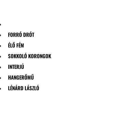
Skip
to
content
FORRÓ DRÓT
ÉLŐ FÉM
SOKKOLÓ KORONGOK
INTERJÚ
HANGERŐMŰ
LÉNÁRD LÁSZLÓ