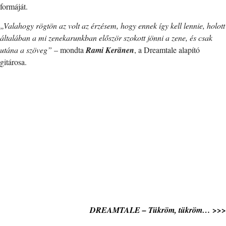
formáját.
„Valahogy rögtön az volt az érzésem, hogy ennek így kell lennie, holott
általában a mi zenekarunkban először szokott jönni a zene, és csak
utána a szöveg”
– mondta
Rami Keränen
, a Dreamtale alapító
gitárosa.
DREAMTALE – Tükröm, tükröm… >>>