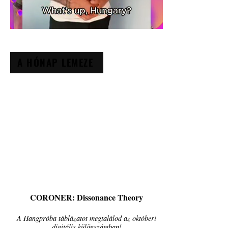
A HÓNAP LEMEZE
CORONER: Dissonance Theory
A Hangpróba táblázatot megtalálod az októberi
digitális különszámban!