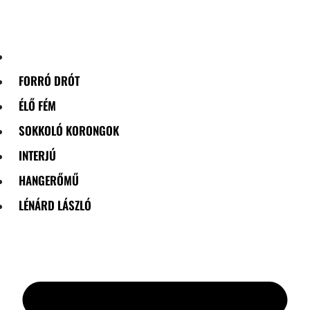
Skip
to
content
FORRÓ DRÓT
ÉLŐ FÉM
SOKKOLÓ KORONGOK
INTERJÚ
HANGERŐMŰ
LÉNÁRD LÁSZLÓ