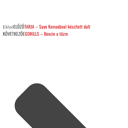
ELŐZŐ
TARJA – Sayo Komadával készített dalt
Előző
KÖVETKEZŐ
EGOKILLS – Benzin a tűzre