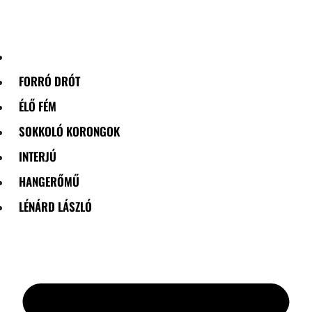
Skip
to
content
FORRÓ DRÓT
ÉLŐ FÉM
SOKKOLÓ KORONGOK
INTERJÚ
HANGERŐMŰ
LÉNÁRD LÁSZLÓ