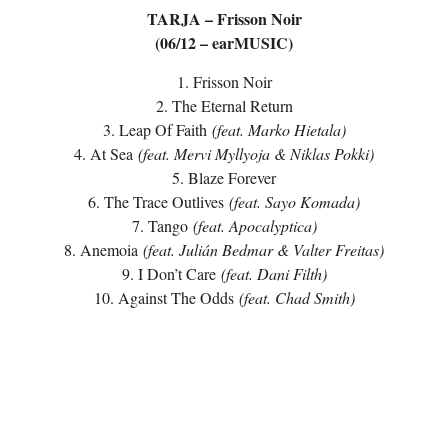
TARJA – Frisson Noir
(06/12 – earMUSIC)
1. Frisson Noir
2. The Eternal Return
3. Leap Of Faith
(feat. Marko Hietala)
4. At Sea
(feat. Mervi Myllyoja & Niklas Pokki)
5. Blaze Forever
6. The Trace Outlives
(feat. Sayo Komada)
7. Tango
(feat. Apocalyptica)
8. Anemoia
(feat. Julián Bedmar & Valter Freitas)
9. I Don’t Care
(feat. Dani Filth)
10. Against The Odds
(feat. Chad Smith)