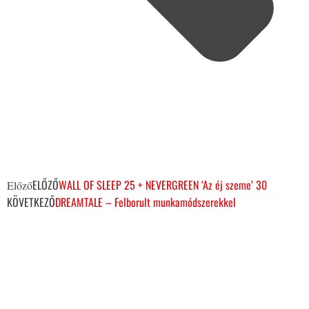
ELŐZŐ
WALL OF SLEEP 25 + NEVERGREEN ‘Az éj szeme’ 30
Előző
KÖVETKEZŐ
DREAMTALE – Felborult munkamódszerekkel