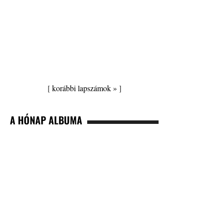
[
korábbi lapszámok »
]
A HÓNAP ALBUMA