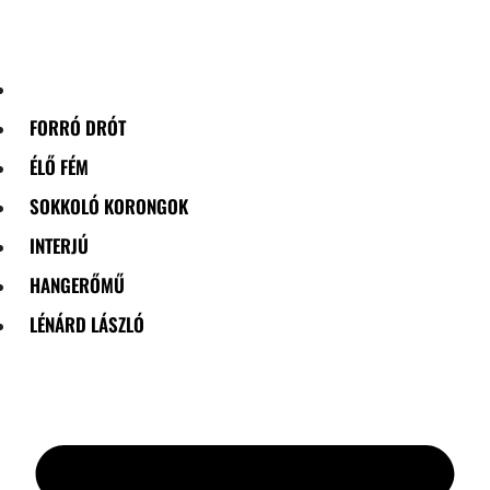
Skip
to
content
FORRÓ DRÓT
ÉLŐ FÉM
SOKKOLÓ KORONGOK
INTERJÚ
HANGERŐMŰ
LÉNÁRD LÁSZLÓ