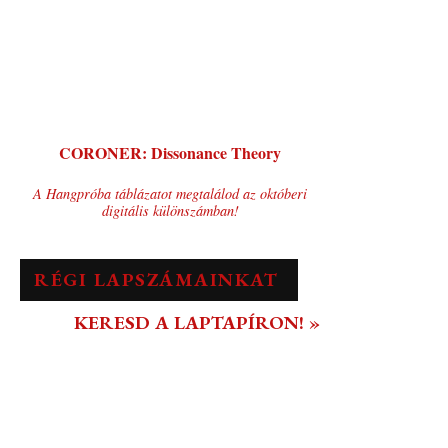
CORONER: Dissonance Theory
A Hangpróba táblázatot megtalálod az októberi
digitális különszámban!
RÉGI LAPSZÁMAINKAT
KERESD A LAPTAPÍRON! »