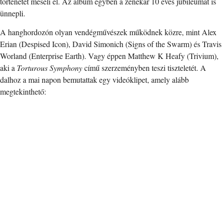
történetét meséli el. Az album egyben a zenekar 10 éves jubileumát is
ünnepli.
A hanghordozón olyan vendégművészek működnek közre, mint Alex
Erian (Despised Icon), David Simonich (Signs of the Swarm) és Travis
Worland (Enterprise Earth). Vagy éppen Matthew K Heafy (Trivium),
aki a
Torturous Symphony
című szerzeményben teszi tiszteletét. A
dalhoz a mai napon bemutattak egy videóklipet, amely alább
megtekinthető: