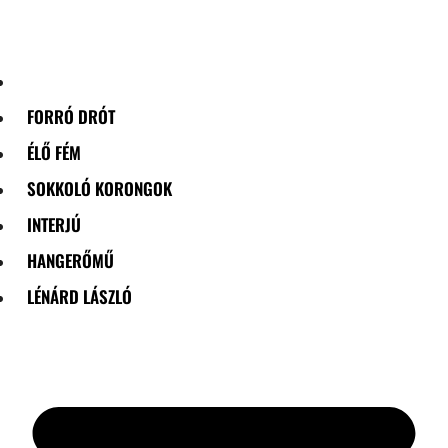
Skip
to
content
FORRÓ DRÓT
ÉLŐ FÉM
SOKKOLÓ KORONGOK
INTERJÚ
HANGERŐMŰ
LÉNÁRD LÁSZLÓ