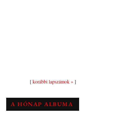
[
korábbi lapszámok »
]
A HÓNAP ALBUMA