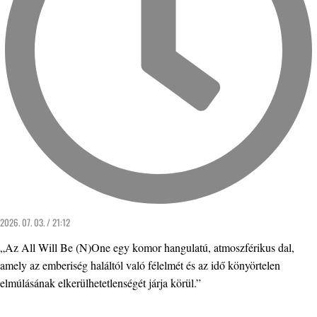
2026. 07. 03. / 21:12
„Az All Will Be (N)One egy komor hangulatú, atmoszférikus dal,
amely az emberiség haláltól való félelmét és az idő könyörtelen
elmúlásának elkerülhetetlenségét járja körül.”