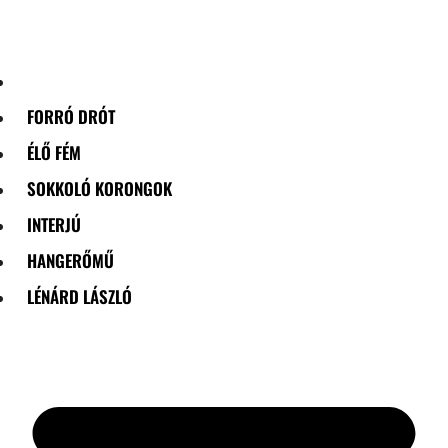
Skip
to
content
FORRÓ DRÓT
ÉLŐ FÉM
SOKKOLÓ KORONGOK
INTERJÚ
HANGERŐMŰ
LÉNÁRD LÁSZLÓ