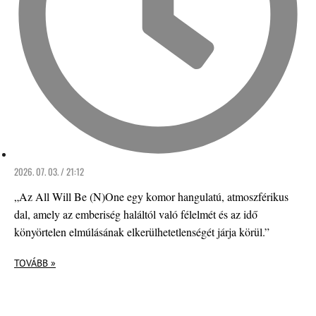
2026. 07. 03. / 21:12
„Az All Will Be (N)One egy komor hangulatú, atmoszférikus
dal, amely az emberiség haláltól való félelmét és az idő
könyörtelen elmúlásának elkerülhetetlenségét járja körül.”
TOVÁBB »