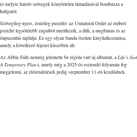
és mélyre hatoló szövegek könyörtelen támadásával bombázza a
hallgatót.
Szövegileg nyers, zeneileg pusztító: az Unnatural Order az emberi
psziché legsötétebb zugaiból merítkezik, a düh, a megbánás és az
önpusztítás táplálja. Ez egy olyan banda őszinte kinyilatkoztatása,
amely a következő fejezet küszöbén áll.
Az Abbie Falls nemrég jelentette be régóta várt új albumát, a
Life’s Just
A Temporary Plan
-t, amely még a 2025-ös esztendő folyamán fog
megjelenni, az előrendelések pedig szeptember 11-én kezdődnek.