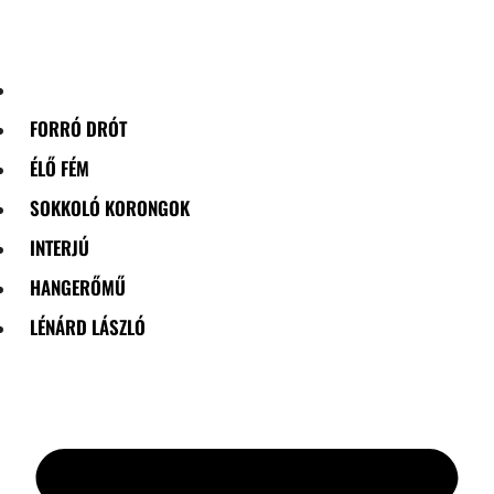
Skip
to
content
FORRÓ DRÓT
ÉLŐ FÉM
SOKKOLÓ KORONGOK
INTERJÚ
HANGERŐMŰ
LÉNÁRD LÁSZLÓ