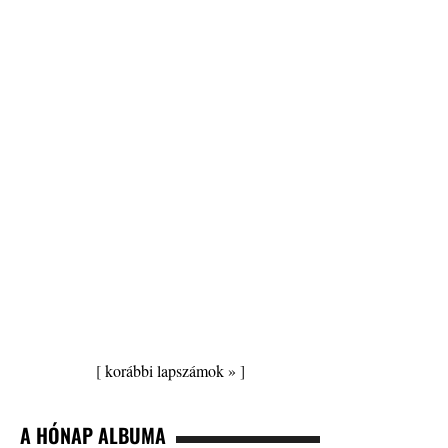
[
korábbi lapszámok »
]
A HÓNAP ALBUMA