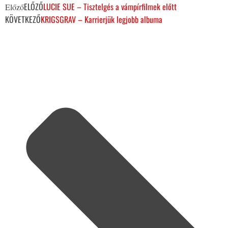
ELŐZŐ
LUCIE SUE – Tisztelgés a vámpírfilmek előtt
Előző
KÖVETKEZŐ
KRIGSGRAV – Karrierjük legjobb albuma