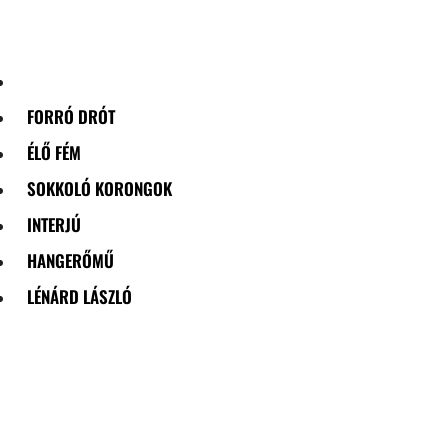
Skip
to
content
FORRÓ DRÓT
ÉLŐ FÉM
SOKKOLÓ KORONGOK
INTERJÚ
HANGERŐMŰ
LÉNÁRD LÁSZLÓ