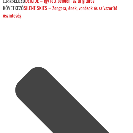
ELŐZŐ
DEICIDE – Így lett belőlem az új gitáros
Előző
KÖVETKEZŐ
SILENT SKIES – Zongora, ének, vonósok és szívszorító
őszinteség