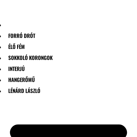
Skip
to
content
FORRÓ DRÓT
ÉLŐ FÉM
SOKKOLÓ KORONGOK
INTERJÚ
HANGERŐMŰ
LÉNÁRD LÁSZLÓ