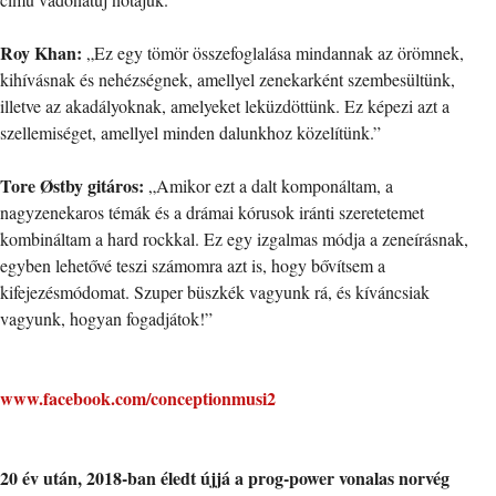
Roy Khan:
„Ez egy tömör összefoglalása mindannak az örömnek,
kihívásnak és nehézségnek, amellyel zenekarként szembesültünk,
illetve az akadályoknak, amelyeket leküzdöttünk. Ez képezi azt a
szellemiséget, amellyel minden dalunkhoz közelítünk.”
Tore Østby gitáros:
„Amikor ezt a dalt komponáltam, a
nagyzenekaros témák és a drámai kórusok iránti szeretetemet
kombináltam a hard rockkal. Ez egy izgalmas módja a zeneírásnak,
egyben lehetővé teszi számomra azt is, hogy bővítsem a
kifejezésmódomat. Szuper büszkék vagyunk rá, és kíváncsiak
vagyunk, hogyan fogadjátok!”
www.facebook.com/conceptionmusi2
20 év után, 2018-ban éledt újjá a prog-power vonalas norvég