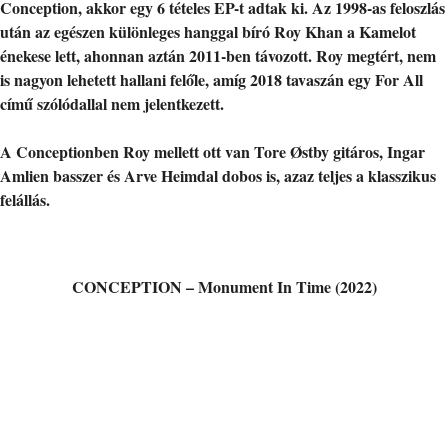
Conception, akkor egy 6 tételes EP-t adtak ki. Az 1998-as feloszlás
után az egészen különleges hanggal bíró Roy Khan a Kamelot
énekese lett, ahonnan aztán 2011-ben távozott. Roy megtért, nem
is nagyon lehetett hallani felőle, amíg 2018 tavaszán egy For All
című szólódallal nem jelentkezett.
A Conceptionben Roy mellett ott van Tore Østby gitáros, Ingar
Amlien basszer és Arve Heimdal dobos is, azaz teljes a klasszikus
felállás.
CONCEPTION – Monument In Time (2022)