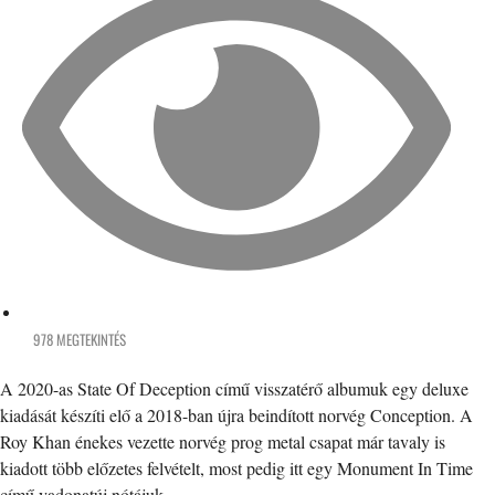
978 MEGTEKINTÉS
A 2020-as State Of Deception című visszatérő albumuk egy deluxe
kiadását készíti elő a 2018-ban újra beindított norvég Conception. A
Roy Khan énekes vezette norvég prog metal csapat már tavaly is
kiadott több előzetes felvételt, most pedig itt egy Monument In Time
című vadonatúj nótájuk.