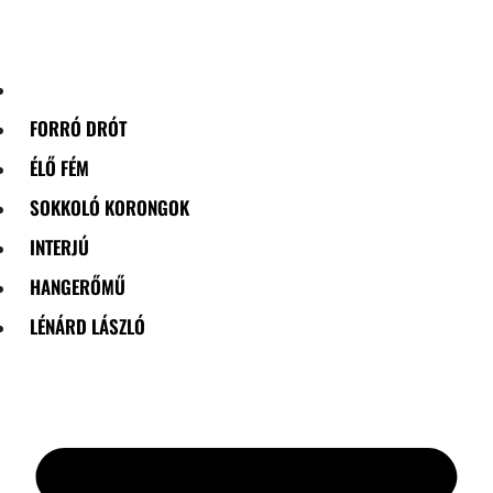
Skip
to
content
FORRÓ DRÓT
ÉLŐ FÉM
SOKKOLÓ KORONGOK
INTERJÚ
HANGERŐMŰ
LÉNÁRD LÁSZLÓ