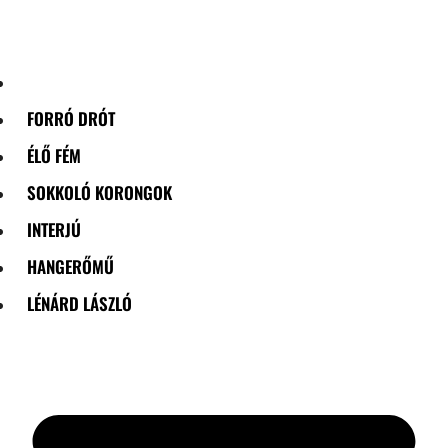
Skip
to
content
FORRÓ DRÓT
ÉLŐ FÉM
SOKKOLÓ KORONGOK
INTERJÚ
HANGERŐMŰ
LÉNÁRD LÁSZLÓ