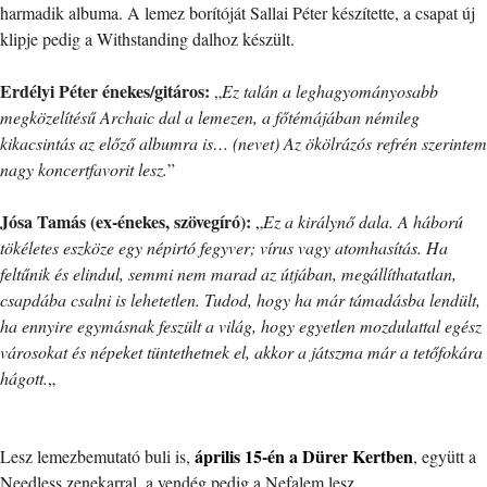
harmadik albuma. A lemez borítóját Sallai Péter készítette, a csapat új
klipje pedig a Withstanding dalhoz készült.
Erdélyi Péter énekes/gitáros:
„
Ez talán a leghagyományosabb
megközelítésű Archaic dal a lemezen, a főtémájában némileg
kikacsintás az előző albumra is… (nevet) Az ökölrázós refrén szerintem
nagy koncertfavorit lesz.
”
Jósa Tamás (ex-énekes, szövegíró):
„
Ez a királynő dala. A háború
tökéletes eszköze egy népirtó fegyver; vírus vagy atomhasítás. Ha
feltűnik és elindul, semmi nem marad az útjában, megállíthatatlan,
csapdába csalni is lehetetlen. Tudod, hogy ha már támadásba lendült,
ha ennyire egymásnak feszült a világ, hogy egyetlen mozdulattal egész
városokat és népeket tüntethetnek el, akkor a játszma már a tetőfokára
hágott.
„
április 15-én a Dürer Kertben
Lesz lemezbemutató buli is,
, együtt a
Needless zenekarral, a vendég pedig a Nefalem lesz.