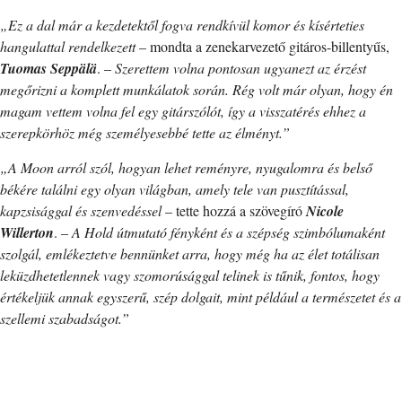
„Ez a dal már a kezdetektől fogva rendkívül komor és kísérteties
hangulattal rendelkezett
– mondta a zenekarvezető gitáros-billentyűs,
Tuomas Seppälä
. –
Szerettem volna pontosan ugyanezt az érzést
megőrizni a komplett munkálatok során. Rég volt már olyan, hogy én
magam vettem volna fel egy gitárszólót, így a visszatérés ehhez a
szerepkörhöz még személyesebbé tette az élményt.”
„A Moon arról szól, hogyan lehet reményre, nyugalomra és belső
békére találni egy olyan világban, amely tele van pusztítással,
kapzsisággal és szenvedéssel
– tette hozzá a szövegíró
Nicole
Willerton
. –
A Hold útmutató fényként és a szépség szimbólumaként
szolgál, emlékeztetve bennünket arra, hogy még ha az élet totálisan
leküzdhetetlennek vagy szomorúsággal telinek is tűnik, fontos, hogy
értékeljük annak egyszerű, szép dolgait, mint például a természetet és a
szellemi szabadságot.”