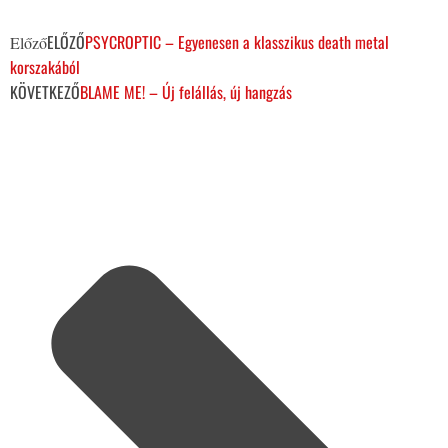
ELŐZŐ
PSYCROPTIC – Egyenesen a klasszikus death metal
Előző
korszakából
KÖVETKEZŐ
BLAME ME! – Új felállás, új hangzás