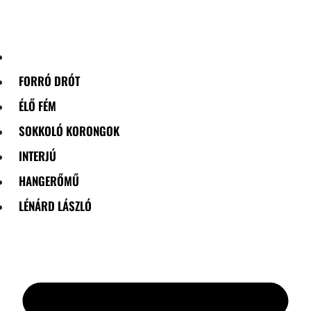
Skip
to
content
FORRÓ DRÓT
ÉLŐ FÉM
SOKKOLÓ KORONGOK
INTERJÚ
HANGERŐMŰ
LÉNÁRD LÁSZLÓ