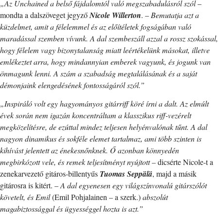
„Az Unchained a belső fájdalomtól való megszabadulásról szól
–
mondta a dalszöveget jegyző
Nicole Willerton
. –
Bemutatja azt a
küzdelmet, amit a félelemmel és az előítéletek fogságában való
maradással szemben vívunk. A dal szembeszáll azzal a rossz szokással,
hogy félelem vagy bizonytalanság miatt leértékelünk másokat, illetve
emlékeztet arra, hogy mindannyian emberek vagyunk, és jogunk van
önmagunk lenni. A szám a szabadság megtalálásának és a saját
démonjaink elengedésének fontosságáról szól.”
„Inspiráló volt egy hagyományos gitárriff köré írni a dalt. Az elmúlt
évek során nem igazán koncentráltam a klasszikus riff-vezérelt
megközelítésre, de ezúttal mindez teljesen helyénvalónak tűnt. A dal
nagyon dinamikus és sokféle elemet tartalmaz, ami több szinten is
kihívást jelentett az énekesnőnknek. Ő azonban könnyedén
megbirkózott vele, és remek teljesítményt nyújtott
– dicsérte Nicole-t a
zenekarvezető gitáros-billentyűs
Tuomas Seppälä
, majd a másik
gitárosra is kitért. –
A dal egyenesen egy világszínvonalú gitárszólót
követelt, és Emil
(Emil Pohjalainen – a szerk.)
abszolút
magabiztossággal és ügyességgel hozta is azt.”