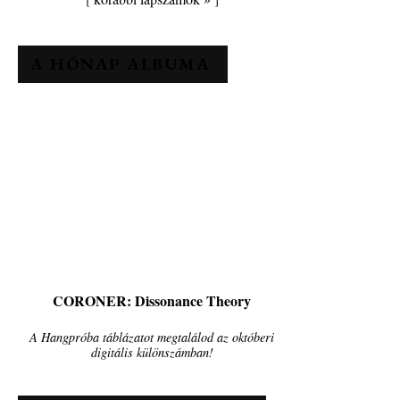
A HÓNAP ALBUMA
CORONER: Dissonance Theory
A Hangpróba táblázatot megtalálod az októberi
digitális különszámban!