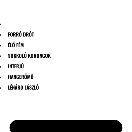
Skip
to
content
FORRÓ DRÓT
ÉLŐ FÉM
SOKKOLÓ KORONGOK
INTERJÚ
HANGERŐMŰ
LÉNÁRD LÁSZLÓ