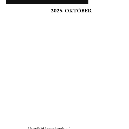
2025. OKTÓBER
[
korábbi lapszámok »
]