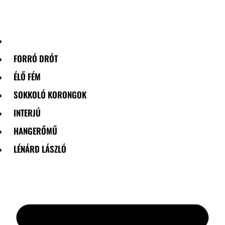
Skip
to
content
FORRÓ DRÓT
ÉLŐ FÉM
SOKKOLÓ KORONGOK
INTERJÚ
HANGERŐMŰ
LÉNÁRD LÁSZLÓ