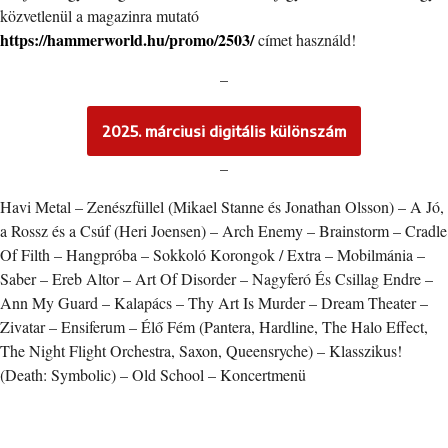
közvetlenül a magazinra mutató
https://hammerworld.hu/promo/2503/
címet használd!
–
2025. márciusi digitális különszám
–
Havi Metal – Zenészfüllel (Mikael Stanne és Jonathan Olsson) – A Jó,
a Rossz és a Csúf (Heri Joensen) – Arch Enemy – Brainstorm – Cradle
Of Filth – Hangpróba – Sokkoló Korongok / Extra – Mobilmánia –
Saber – Ereb Altor – Art Of Disorder – Nagyferó És Csillag Endre –
Ann My Guard – Kalapács – Thy Art Is Murder – Dream Theater –
Zivatar – Ensiferum – Élő Fém (Pantera, Hardline, The Halo Effect,
The Night Flight Orchestra, Saxon, Queensryche) – Klasszikus!
(Death: Symbolic) – Old School – Koncertmenü