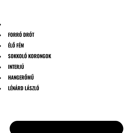
Skip
to
content
FORRÓ DRÓT
ÉLŐ FÉM
SOKKOLÓ KORONGOK
INTERJÚ
HANGERŐMŰ
LÉNÁRD LÁSZLÓ