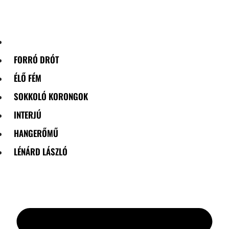
Skip
to
content
FORRÓ DRÓT
ÉLŐ FÉM
SOKKOLÓ KORONGOK
INTERJÚ
HANGERŐMŰ
LÉNÁRD LÁSZLÓ