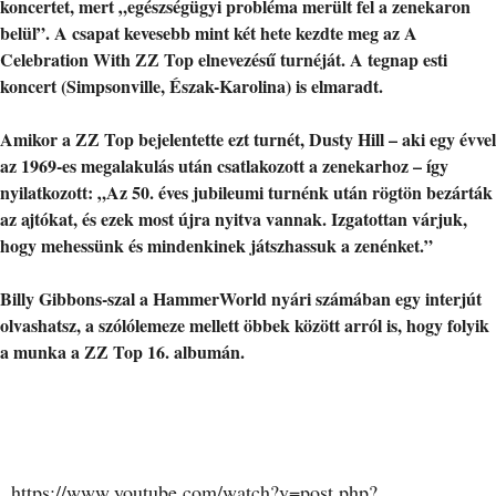
koncertet, mert „egészségügyi probléma merült fel a zenekaron
belül”. A csapat kevesebb mint két hete kezdte meg az A
Celebration With ZZ Top elnevezésű turnéját. A tegnap esti
koncert (Simpsonville, Észak-Karolina) is elmaradt.
Amikor a ZZ Top bejelentette ezt turnét, Dusty Hill – aki egy évvel
az 1969-es megalakulás után csatlakozott a zenekarhoz – így
nyilatkozott: „Az 50. éves jubileumi turnénk után rögtön bezárták
az ajtókat, és ezek most újra nyitva vannak. Izgatottan várjuk,
hogy mehessünk és mindenkinek játszhassuk a zenénket.”
Billy Gibbons-szal a HammerWorld nyári számában egy interjút
olvashatsz, a szólólemeze mellett öbbek között arról is, hogy folyik
a munka a ZZ Top 16. albumán.
https://www.youtube.com/watch?v=post.php?