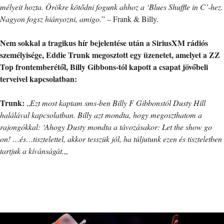
mélyeit hozta. Örökre kötődni fogunk ahhoz a ‘Blues Shuffle in C’-hez.
Nagyon fogsz hiányozni, amigo.
” – Frank & Billy.
Nem sokkal a tragikus hír bejelentése után a SiriusXM rádiós
személyisége, Eddie Trunk megosztott egy üzenetet, amelyet a ZZ
Top frontemberétől, Billy Gibbons-tól kapott a csapat jövőbeli
terveivel kapcsolatban:
Trunk:
„
Ezt most kaptam sms-ben Billy F Gibbonstól Dusty Hill
halálával kapcsolatban. Billy azt mondta, hogy megoszthatom a
rajongókkal: ‘Ahogy Dusty mondta a távozásakor: Let the show go
on! …és…tisztelettel, akkor tesszük jól, ha túljutunk ezen és tiszteletben
tartjuk a kívánságát.
„