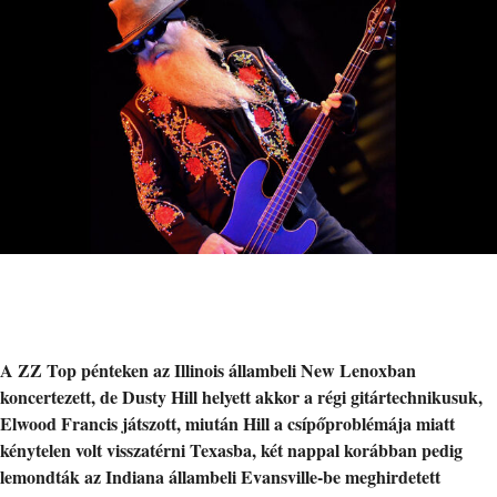
A ZZ Top pénteken az Illinois állambeli New Lenoxban
koncertezett, de Dusty Hill helyett akkor a régi gitártechnikusuk,
Elwood Francis játszott, miután Hill a csípőproblémája miatt
kénytelen volt visszatérni Texasba, két nappal korábban pedig
lemondták az Indiana állambeli Evansville-be meghirdetett