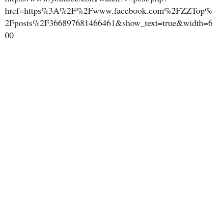
href=https%3A%2F%2Fwww.facebook.com%2FZZTop%
2Fposts%2F366897681466461&show_text=true&width=6
00