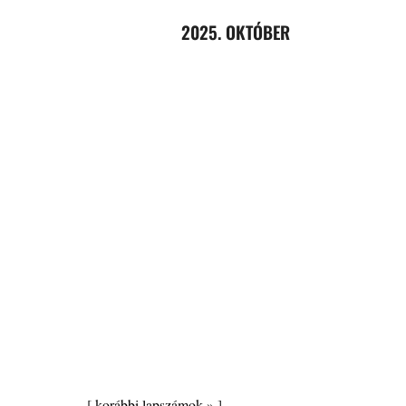
2025. OKTÓBER
[
korábbi lapszámok »
]