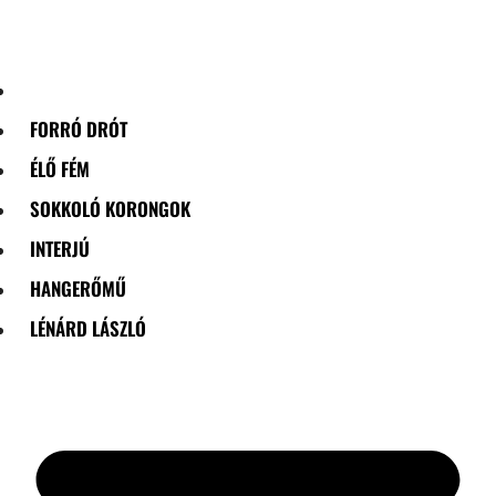
Skip
to
content
FORRÓ DRÓT
ÉLŐ FÉM
SOKKOLÓ KORONGOK
INTERJÚ
HANGERŐMŰ
LÉNÁRD LÁSZLÓ