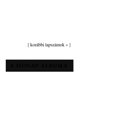
[
korábbi lapszámok »
]
A HÓNAP ALBUMA