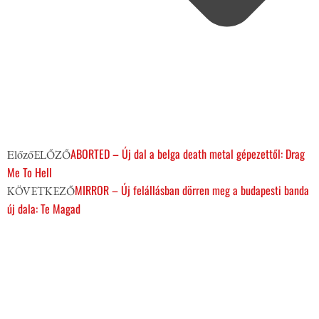
ABORTED – Új dal a belga death metal gépezettől: Drag
Előző
ELŐZŐ
Me To Hell
MIRROR – Új felállásban dörren meg a budapesti banda
KÖVETKEZŐ
új dala: Te Magad