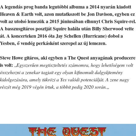
A legendás prog banda legutóbbi albuma a 2014 nyarán kiadott
Heaven & Earth volt, azon mutatkozott be Jon Davison, egyben ez
volt az utolsó lemezük a 2015 júniusában elhunyt Chris Squire-rel.
A basszusgitáros posztját Squire halála után Billy Sherwood vette
át. A koncerteken 2016 óta Jay Schellen (Hurricane) dobol a
Yesben, ő vendég perkásként szerepel az új lemezen.
Steve Howe gitáros, aki egyben a The Quest anyagának producere
is volt:
„
Egyszerűen megtiszteltetés számomra, hogy lehetőségem volt
összehozni a zenekar tagjait egy olyan kifinomult dalgyűjtemény
kidolgozására, amely tükrözi a Yes valódi potenciálját. A zene nagy
részét még 2019 végén írtuk, a többit pedig 2020 során.
„