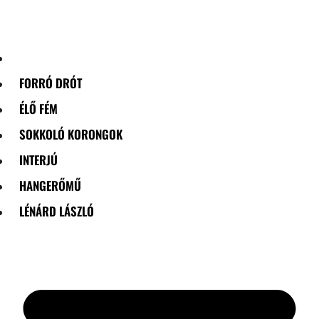
Skip
to
content
FORRÓ DRÓT
ÉLŐ FÉM
SOKKOLÓ KORONGOK
INTERJÚ
HANGERŐMŰ
LÉNÁRD LÁSZLÓ