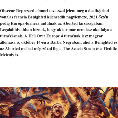
Obscene Repressed címmel tavasszal jelent meg a death/grind
vonalas francia Benighted kilencedik nagylemeze, 2021 őszén
pedig Európa-turnéra indulnak
az Aborted társaságában.
Legalábbis abban bíznak, hogy akkor már nem lesz akadálya a
turnézásnak. A Hell Over Europe 4 turnénak lesz magyar
állomása is, október 14-én a Barba Negrában, ahol a Benighted és
az Aborted mellett még zúzni fog a The Acacia Strain és a Fleddie
Melculy is.