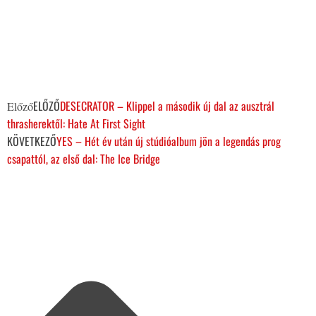
ELŐZŐ
DESECRATOR – Klippel a második új dal az ausztrál
Előző
thrasherektől: Hate At First Sight
KÖVETKEZŐ
YES – Hét év után új stúdióalbum jön a legendás prog
csapattól, az első dal: The Ice Bridge