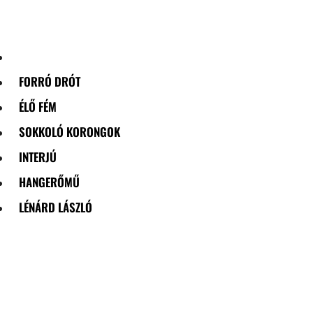
Skip
to
content
FORRÓ DRÓT
ÉLŐ FÉM
SOKKOLÓ KORONGOK
INTERJÚ
HANGERŐMŰ
LÉNÁRD LÁSZLÓ