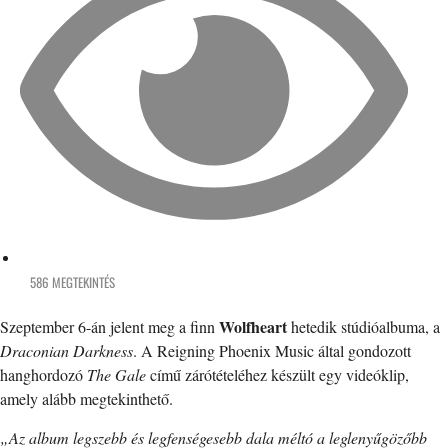
586 MEGTEKINTÉS
Wolfheart
Szeptember 6-án jelent meg a finn
hetedik stúdióalbuma, a
Draconian Darkness
. A Reigning Phoenix Music által gondozott
hanghordozó
The Gale
című zárótételéhez készült egy videóklip,
amely alább megtekinthető.
„Az album legszebb és legfenségesebb dala méltó a leglenyűgözőbb