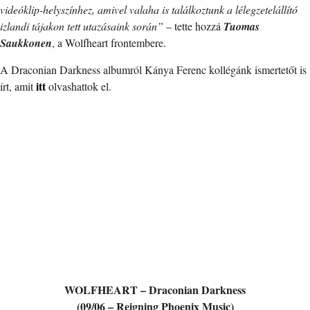
videóklip-helyszínhez, amivel valaha is találkoztunk a lélegzetelállító
izlandi tájakon tett utazásaink során”
– tette hozzá
Tuomas
Saukkonen
, a Wolfheart frontembere.
A Draconian Darkness albumról Kánya Ferenc kollégánk ismertetőt is
itt
írt, amit
olvashattok el.
WOLFHEART – Draconian Darkness
(09/06 – Reigning Phoenix Music)