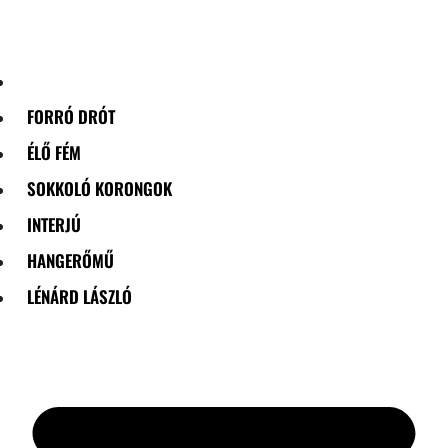
Skip
to
content
FORRÓ DRÓT
ÉLŐ FÉM
SOKKOLÓ KORONGOK
INTERJÚ
HANGERŐMŰ
LÉNÁRD LÁSZLÓ