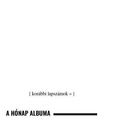
[
korábbi lapszámok »
]
A HÓNAP ALBUMA