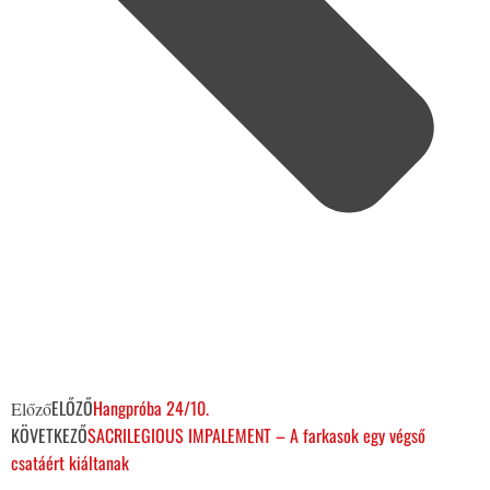
ELŐZŐ
Hangpróba 24/10.
Előző
KÖVETKEZŐ
SACRILEGIOUS IMPALEMENT – A farkasok egy végső
csatáért kiáltanak