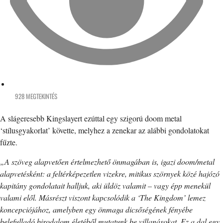
928 MEGTEKINTÉS
A slágeresebb Kingslayert ezúttal egy szigorú doom metal
‘stílusgyakorlat’ követte, melyhez a zenekar az alábbi gondolatokat
fűzte.
„A szöveg alapvetően értelmezhető önmagában is, igazi doom/metal
alapvetésként: a feltérképezetlen vizekre, mitikus szörnyek közé hajózó
kapitány gondolatait halljuk, aki üldöz valamit – vagy épp menekül
valami elől. Másrészt viszont kapcsolódik a ‘The Kingdom’ lemez
koncepciójához, amelyben egy önmaga dicsőségének fényébe
belefulladó birodalom életéből mutatunk be villanásokat. Ez a dal egy