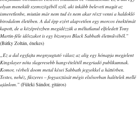
olyan menekült szemszögéből szól, aki inkább beleveti magát az
ismeretlenbe, miután már nem tud és nem akar részt venni a haldokló
birodalom életében. A dal épp ezért alapvetően egy morcos énektémát
kapott, de a középrészben megidézzük a méltatlanul elfeledett Tony
Martin-féle időszakot is egy bizonyos Black Sabbath életművéből.”
(Bátky Zoltán, énekes)
„Ez a dal egyfajta megnyugtató válasz az alig egy hónapja megjelent
Kingslayer nóta slageresebb hangvételétől megriadó publikumnak.
Komor, vérbeli doom metal kései Sabbath jegyekkel a háttérben.
Testes, nehéz, fűszeres – fogyasztását mégis elsősorban halételek mellé
ajánlom.”
(Füleki Sándor, gitáros)