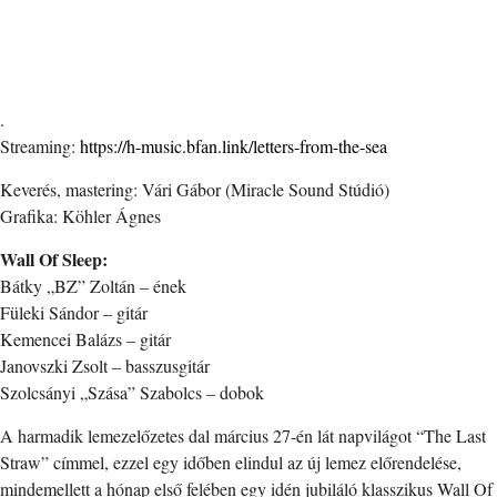
.
Streaming:
https://h-music.bfan.link/letters-from-the-sea
Keverés, mastering: Vári Gábor (Miracle Sound Stúdió)
Grafika: Köhler Ágnes
Wall Of Sleep:
Bátky „BZ” Zoltán – ének
Füleki Sándor – gitár
Kemencei Balázs – gitár
Janovszki Zsolt – basszusgitár
Szolcsányi „Szása” Szabolcs – dobok
A harmadik lemezelőzetes dal március 27-én lát napvilágot “The Last
Straw” címmel, ezzel egy időben elindul az új lemez előrendelése,
mindemellett a hónap első felében egy idén jubiláló klasszikus Wall Of