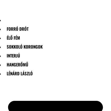
Skip
to
content
FORRÓ DRÓT
ÉLŐ FÉM
SOKKOLÓ KORONGOK
INTERJÚ
HANGERŐMŰ
LÉNÁRD LÁSZLÓ