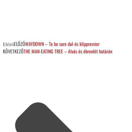
ELŐZŐ
WAYDOWN – To be sure dal-és klippremier
Előző
KÖVETKEZŐ
THE MAN-EATING TREE – Alvás és ébrenlét határán