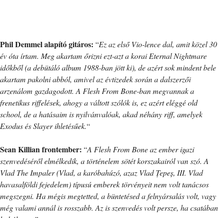
Phil Demmel alapító gitáros:
“
Ez az első Vio-lence dal, amit közel 30
év óta írtam. Meg akartam őrizni ezt-azt a korai Eternal Nightmare
időkből (a debütáló album 1988-ban jött ki), de azért sok mindent bele
akartam pakolni abból, amivel az évtizedek során a dalszerzői
arzenálom gazdagodott. A Flesh From Bone-ban megvannak a
frenetikus riffelések, ahogy a váltott szólók is, ez azért eléggé old
school, de a hatásaim is nyilvánvalóak, akad néhány riff, amelyek
Exodus és Slayer ihletésűek.
“
Sean Killian frontember:
“
A Flesh From Bone az ember igazi
szenvedéséről elmélkedik, a történelem sötét korszakairól van szó. A
Vlad The Impaler (Vlad, a karóbahúzó, azaz Vlad Țepeș, III. Vlad
havasalföldi fejedelem) típusú emberek törvényeit nem volt tanácsos
megszegni. Ha mégis megtetted, a büntetésed a felnyársalás volt, vagy
még valami annál is rosszabb. Az is szenvedés volt persze, ha csatában