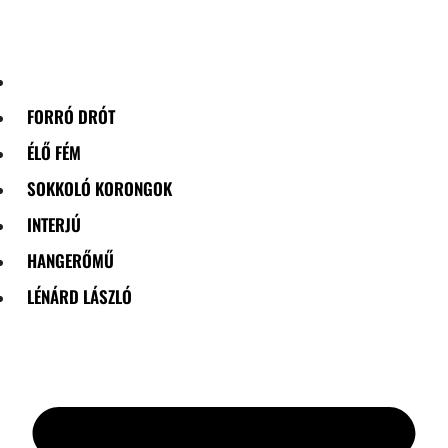
Skip
to
content
FORRÓ DRÓT
ÉLŐ FÉM
SOKKOLÓ KORONGOK
INTERJÚ
HANGERŐMŰ
LÉNÁRD LÁSZLÓ