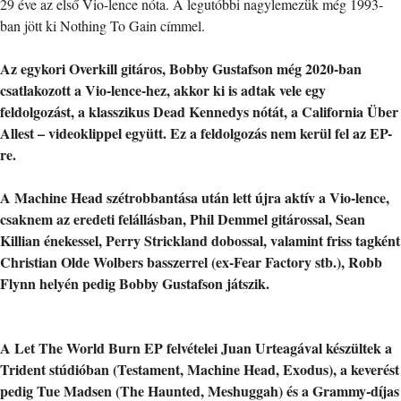
29 éve az első Vio-lence nóta. A legutóbbi nagylemezük még 1993-
ban jött ki Nothing To Gain címmel.
Az egykori Overkill gitáros, Bobby Gustafson még 2020-ban
csatlakozott a Vio-lence-hez, akkor ki is adtak vele egy
feldolgozást, a klasszikus Dead Kennedys nótát, a California Über
Allest – videoklippel együtt. Ez a feldolgozás nem kerül fel az EP-
re.
A Machine Head szétrobbantása után lett újra aktív a Vio-lence,
csaknem az eredeti felállásban, Phil Demmel gitárossal, Sean
Killian énekessel, Perry Strickland dobossal, valamint friss tagként
Christian Olde Wolbers basszerrel (ex-Fear Factory stb.), Robb
Flynn helyén pedig Bobby Gustafson játszik.
A Let The World Burn EP felvételei Juan Urteagával készültek a
Trident stúdióban (Testament, Machine Head, Exodus), a keverést
pedig Tue Madsen (The Haunted, Meshuggah) és a Grammy-díjas