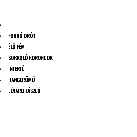
Skip
to
content
FORRÓ DRÓT
ÉLŐ FÉM
SOKKOLÓ KORONGOK
INTERJÚ
HANGERŐMŰ
LÉNÁRD LÁSZLÓ