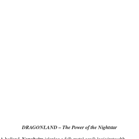
DRAGONLAND – The Power of the Nightstar
Vanaheim
A holland,
jelenleg a folk metal egyik legígéretesebb