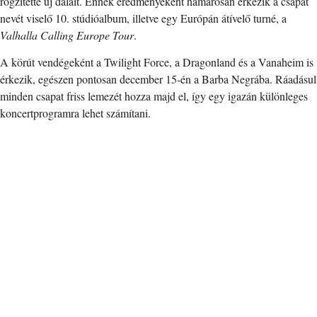
rögzítette új dalait. Ennek eredményeként hamarosan érkezik a csapat
nevét viselő 10. stúdióalbum, illetve egy Európán átívelő turné, a
Valhalla Calling Europe Tour
.
A körút vendégeként a Twilight Force, a Dragonland és a Vanaheim is
érkezik, egészen pontosan december 15-én a Barba Negrába. Ráadásul
minden csapat friss lemezét hozza majd el, így egy igazán különleges
koncertprogramra lehet számítani.