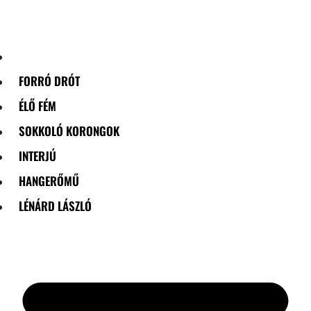
Skip
to
content
FORRÓ DRÓT
ÉLŐ FÉM
SOKKOLÓ KORONGOK
INTERJÚ
HANGERŐMŰ
LÉNÁRD LÁSZLÓ