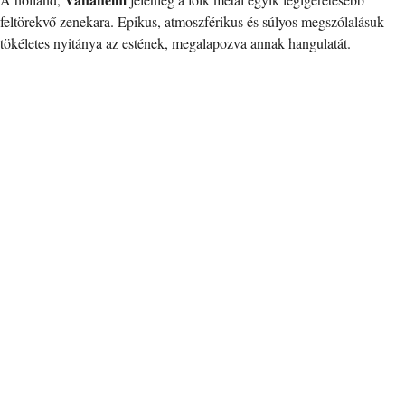
feltörekvő zenekara. Epikus, atmoszférikus és súlyos megszólalásuk
tökéletes nyitánya az estének, megalapozva annak hangulatát.