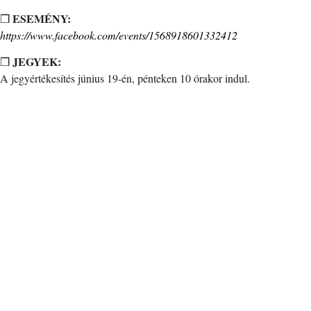
ESEMÉNY:
❒
https://www.facebook.com/events/1568918601332412
JEGYEK:
❒
A jegyértékesítés június 19-én, pénteken 10 órakor indul.