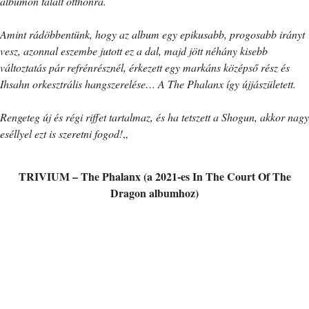
albumon talált otthonra.
Amint rádöbbentünk, hogy az album egy epikusabb, progosabb irányt
vesz, azonnal eszembe jutott ez a dal, majd jött néhány kisebb
változtatás pár refrénrésznél, érkezett egy markáns középső rész és
Ihsahn orkesztrális hangszerelése… A The Phalanx így újjászületett.
Rengeteg új és régi riffet tartalmaz, és ha tetszett a Shogun, akkor nagy
eséllyel ezt is szeretni fogod!
„
TRIVIUM – The Phalanx (a 2021-es In The Court Of The
Dragon albumhoz)