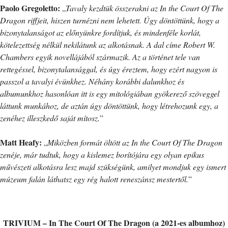
Paolo Gregoletto:
„
Tavaly kezdtük összerakni az In the Court Of The
Dragon riffjeit, hiszen turnézni nem lehetett. Úgy döntöttünk, hogy a
bizonytalanságot az előnyünkre fordítjuk, és mindenféle korlát,
kötelezettség nélkül nekilátunk az alkotásnak. A dal címe Robert W.
Chambers egyik novellájából származik. Az a történet tele van
rettegéssel, bizonytalansággal, és úgy éreztem, hogy ezért nagyon is
passzol a tavalyi évünkhez. Néhány korábbi dalunkhoz és
albumunkhoz hasonlóan itt is egy mitológiában gyökerező szöveggel
láttunk munkához, de aztán úgy döntöttünk, hogy létrehozunk egy, a
zenéhez illeszkedő saját mítosz.
”
Matt Heafy:
„
Miközben formát öltött az In the Court Of The Dragon
zenéje, már tudtuk, hogy a kislemez borítójára egy olyan epikus
művészeti alkotásra lesz majd szükségünk, amilyet mondjuk egy ismert
múzeum falán láthatsz egy rég halott reneszánsz mestertől.
”
TRIVIUM – In The Court Of The Dragon (a 2021-es albumhoz)