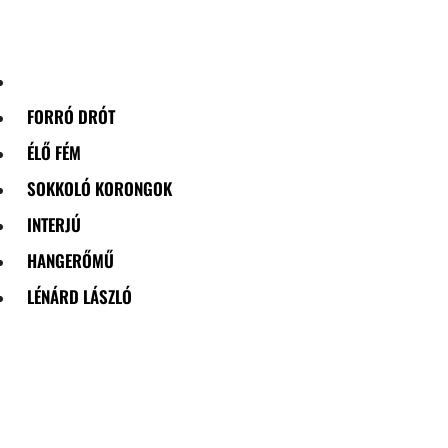
Skip
to
content
FORRÓ DRÓT
ÉLŐ FÉM
SOKKOLÓ KORONGOK
INTERJÚ
HANGERŐMŰ
LÉNÁRD LÁSZLÓ