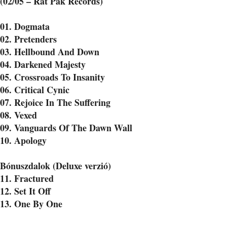
(02/05 – Rat Pak Records)
01. Dogmata
02. Pretenders
03. Hellbound And Down
04. Darkened Majesty
05. Crossroads To Insanity
06. Critical Cynic
07. Rejoice In The Suffering
08. Vexed
09. Vanguards Of The Dawn Wall
10. Apology
Bónuszdalok (Deluxe verzió)
11. Fractured
12. Set It Off
13. One By One