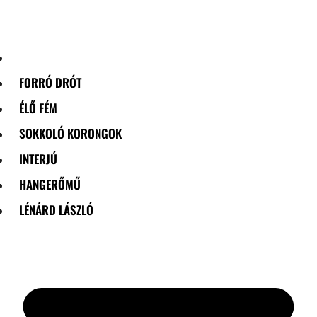
Skip
to
content
FORRÓ DRÓT
ÉLŐ FÉM
SOKKOLÓ KORONGOK
INTERJÚ
HANGERŐMŰ
LÉNÁRD LÁSZLÓ