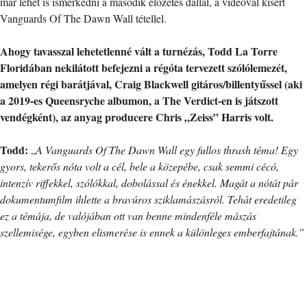
már lehet is ismerkedni a második előzetes dallal, a videóval kísért
Vanguards Of The Dawn Wall tétellel.
Ahogy tavasszal lehetetlenné vált a turnézás, Todd La Torre
Floridában nekilátott befejezni a régóta tervezett szólólemezét,
amelyen régi barátjával, Craig Blackwell gitáros/billentyűssel (aki
a 2019-es Queensryche albumon, a The Verdict-en is játszott
vendégként), az anyag producere Chris „Zeiss” Harris volt.
Todd:
„
A
Vanguards Of The Dawn Wall egy fullos thrash téma! Egy
gyors, tekerős nóta volt a cél, bele a közepébe, csak semmi cécó,
intenzív riffekkel, szólókkal, dobolással és énekkel. Magát a nótát pár
dokumentumfilm ihlette a bravúros sziklamászásról. Tehát eredetileg
ez a témája, de valójában ott van benne mindenféle mászás
szellemisége, egyben elismerése is ennek a különleges emberfajtának.”