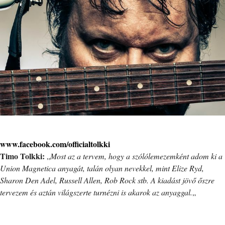
www.facebook.com/officialtolkki
Timo Tolkki:
„
Most az a tervem, hogy a szólólemezemként adom ki a
Union Magnetica anyagát, talán olyan nevekkel, mint Elize Ryd,
Sharon Den Adel, Russell Allen, Rob Rock stb. A kiadást jövő őszre
tervezem és aztán világszerte turnézni is akarok az anyaggal.
„