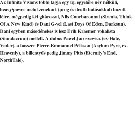
Az Infinite Visions többi tagja egy új, egyelőre név nélküli,
heavy/power metal zenekart (prog és death hatásokkal) hozott
létre, mégpedig két gitárossal, Nils Courbaronnal (Sirenia, Think
Of A New Kind) és Dani G-vel (Last Days Of Eden, Darksun).
Dani egyben másodénekes is lesz Erik Kraemer vokalista
(Simulacrum) mellett. A dobos Pawel Jaroszewicz (ex-Hate,
Vader), a basszer Pierre-Emmanuel Pélisson (Asylum Pyre, ex-
Heavenly), a billentyűs pedig Jimmy Pitts (Eternity’s End,
NorthTale).