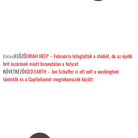
ELŐZŐ
URIAH HEEP – Februárra lefoglalták a stúdiót, de az újabb
Előző
brit lezárások miatt bizonytalan a helyzet
KÖVETKEZŐ
ICED EARTH – Jon Schaffer is ott volt a washingtoni
tüntetők és a Capitoliumot megrohamozók között