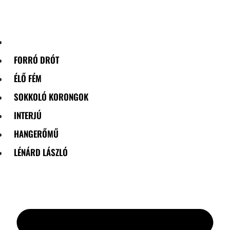
Skip
to
content
FORRÓ DRÓT
ÉLŐ FÉM
SOKKOLÓ KORONGOK
INTERJÚ
HANGERŐMŰ
LÉNÁRD LÁSZLÓ