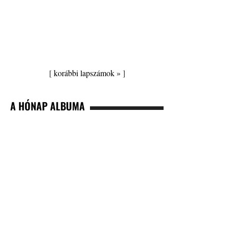
[
korábbi lapszámok »
]
A HÓNAP ALBUMA