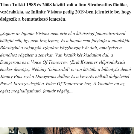
Timo Tolkki 1985 és 2008 között volt a finn Stratovatius főnöke,
vezéralakja, az Infinite Visions pedig 2019-ben jelentette be, hogy
dolgozik a bemutatkozó lemezén.
„
Sajnos az Infinite Visions nem érte el a közösségi finanszírozással
kitűzött célt, így nem lesz lemez, és a banda sem folytatja a munkáját.
Búcsúzóul a rajongók számára közzéteszünk öt dalt, amelyeket a
demóhoz rögzített a zenekar. Van köztük két kiadatlan dal, a
Dangerous és a Voice Of Tomorrow (Erik Kraemer előprodukciós
énekes demója). Néhány ‘bónuszdal’ is van köztük: a billentyűs demó
Jimmy Pitts-szel a Dangerous dalhoz és a keverés nélküli dobfelvétel
Pawel Jaroszewicztől a Voice Of Tomorrow-hoz. A Youtube-on az
egész meghallgatható, január végéig.
„